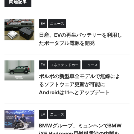
関連記事
EV
ニュース
日産、EVの再生バッテリーを利用し
たポータブル電源を開発
EV
コネクテッドカー
ニュース
ボルボの新型車全モデルで無線によ
るソフトウェア更新が可能に
Androidは11へとアップデート
EV
ニュース
BMWグループ、ミュンヘンでBMW
iX5 Hydrogen用燃料電池の内製を