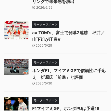
リングで未来感を演出
2026/6/25
モータースポーツ
au TOM's、富士で開幕2連勝 坪井／
山下組が圧巻V
2026/5/28
モータースポーツ
ホンダF1、マイアミGPで信頼性に手応
え 折原氏「前進」と評価
2026/5/30
モータースポーツ
F1マイアミGP、ホンダPUは予選18