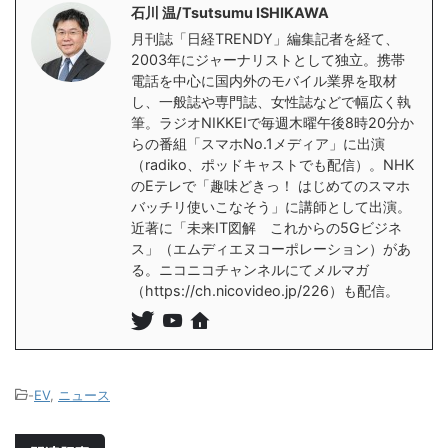
石川 温/Tsutsumu ISHIKAWA
月刊誌「日経TRENDY」編集記者を経て、
2003年にジャーナリストとして独立。携帯
電話を中心に国内外のモバイル業界を取材
し、一般誌や専門誌、女性誌などで幅広く執
筆。ラジオNIKKEIで毎週木曜午後8時20分か
らの番組「スマホNo.1メディア」に出演
（radiko、ポッドキャストでも配信）。NHK
のEテレで「趣味どきっ！ はじめてのスマホ
バッチリ使いこなそう」に講師として出演。
近著に「未来IT図解 これからの5Gビジネ
ス」（エムディエヌコーポレーション）があ
る。ニコニコチャンネルにてメルマガ
（https://ch.nicovideo.jp/226）も配信。
-
EV
,
ニュース