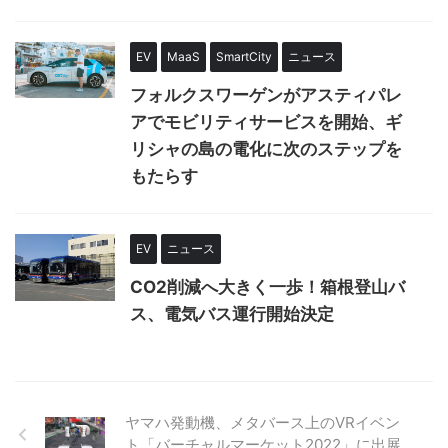
EV
MaaS
SmartCity
ニュース
フォルクスワーゲンがアスティパレ
アでモビリティサービスを開始、ギ
リシャの島の電化に次のステップを
もたらす
EV
ニュース
CO2削減へ大きく一歩！箱根登山バ
ス、電気バス運行開始決定
ヤマハ発動機、メタバース上のVRイベン
ト「バーチャルマーケット2022」に出展