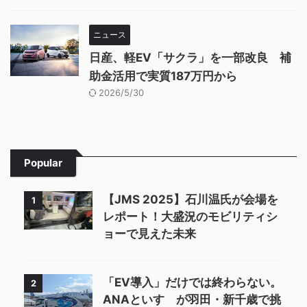
ニュース
日産、軽EV「サクラ」を一部改良 補
助金活用で実質187万円から
2026/5/30
Popular
【JMS 2025】石川温氏が会場を
1
レポート！大盛況のモビリティシ
ョーで見えた未来
「EV導入」だけでは終わらない。
2
ANAといすゞが羽田・新千歳で挑