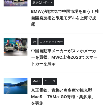
展示会レポート
BMWが超本気で中国市場を狙う！独
自開発技術と限定モデルを上海で披
露
EV
コネクテッドカー
中国自動車メーカーがスマホメーカ
ーを買収、MWC上海2023でスマー
トカーを展示
MaaS
ニュース
京王電鉄、青梅と奥多摩で観光型
MaaS 「TAMa-GO青梅・奥多摩」
を実施