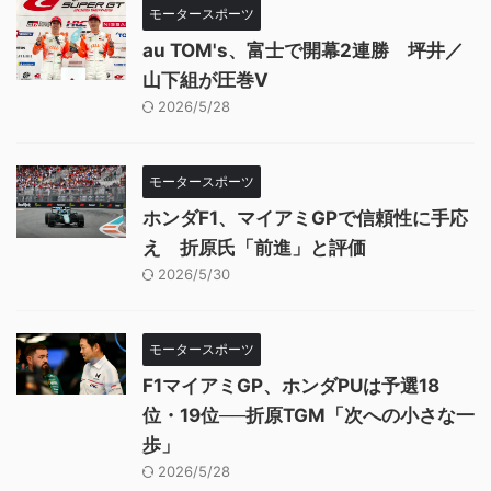
モータースポーツ
au TOM's、富士で開幕2連勝 坪井／
山下組が圧巻V
2026/5/28
モータースポーツ
ホンダF1、マイアミGPで信頼性に手応
え 折原氏「前進」と評価
2026/5/30
モータースポーツ
F1マイアミGP、ホンダPUは予選18
位・19位──折原TGM「次への小さな一
歩」
2026/5/28