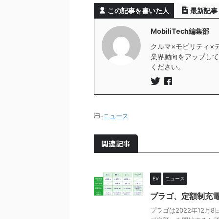
この記事を書いた人
最新記事
MobiliTech編集部
クルマ×モビリティ×
業界動向をアップしていき
ください。
-
ニュース
関連記事
EV
ニュース
プラゴ、定額制充
プラゴは2022年12