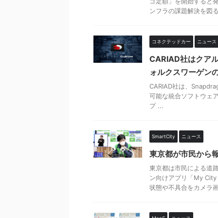
ゴ定額」を開始すると発
ンフラの課題解決を図る プ
コネクテッドカー
ニュース
CARIAD社はクアルコ
ォルクスワーゲン
CARIAD社は、Snapd
可能な統合ソフトウェア
プ ...
SmartCity
ニュース
東京都が市民から
東京都は市民による道路
ン向けアプリ「My Ci
状態や不具合をカメラ画 .
MaaS
ニュース