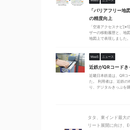
「バリアフリー地
の精度向上
「空港アクセスナビ[※
ザーの移動履歴と、地
地図上で表現しました。 
MaaS
ニュース
近鉄がQRコードき
近畿日本鉄道は、QRコ
た。 利用者は、近鉄の
り、デジタルきっぷを購入
タタ、東インド最大の
リート展開に向け、EC