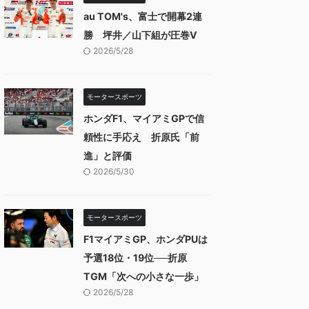
au TOM's、富士で開幕2連
勝 坪井／山下組が圧巻V
2026/5/28
モータースポーツ
ホンダF1、マイアミGPで信
頼性に手応え 折原氏「前
進」と評価
2026/5/30
モータースポーツ
F1マイアミGP、ホンダPUは
予選18位・19位──折原
TGM「次への小さな一歩」
2026/5/28