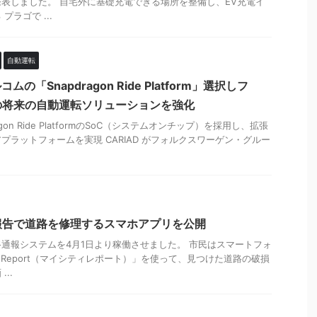
表しました。 自宅外に基礎充電できる場所を整備し、EV充電イ
ラゴで ...
自動運転
ムの「Snapdragon Ride Platform」選択しフ
の将来の自動運転ソリューションを強化
ragon Ride PlatformのSoC（システムオンチップ）を採用し、拡張
プラットフォームを実現 CARIAD がフォルクスワーゲン・グルー
報告で道路を修理するスマホアプリを公開
通報システムを4月1日より稼働させました。 市民はスマートフォ
ty Report（マイシティレポート）」を使って、見つけた道路の破損
..