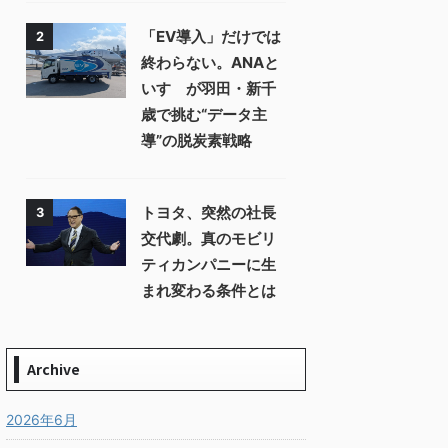
「EV導入」だけでは
2
終わらない。ANAと
いすゞが羽田・新千
歳で挑む“データ主
導”の脱炭素戦略
トヨタ、突然の社長
3
交代劇。真のモビリ
ティカンパニーに生
まれ変わる条件とは
Archive
2026年6月