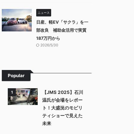
ニュース
日産、軽EV「サクラ」を一
部改良 補助金活用で実質
187万円から
2026/5/30
Popular
【JMS 2025】石川
1
温氏が会場をレポー
ト！大盛況のモビリ
ティショーで見えた
未来