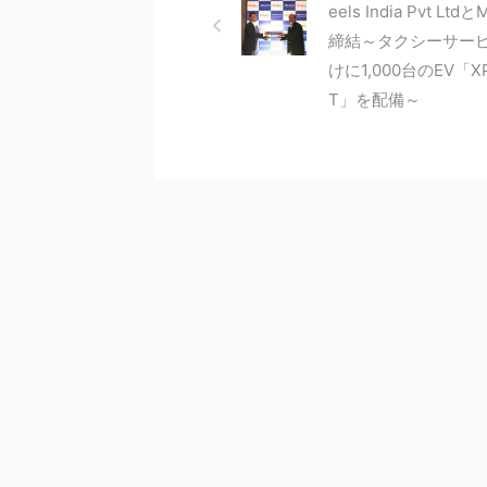
eels India Pvt Ltd
締結～タクシーサー
けに1,000台のEV「X
T」を配備～