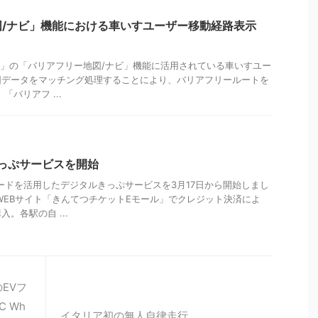
図/ナビ」機能における車いすユーザー移動経路表示
1]」の「バリアフリー地図/ナビ」機能に活用されている車いすユー
図データをマッチング処理することにより、バリアフリールートを
「バリアフ ...
っぷサービスを開始
ードを活用したデジタルきっぷサービスを3月17日から開始しまし
WEBサイト「きんてつチケットEモール」でクレジット決済によ
。各駅の自 ...
EVフ
 Wh
イタリア初の無人自律走行