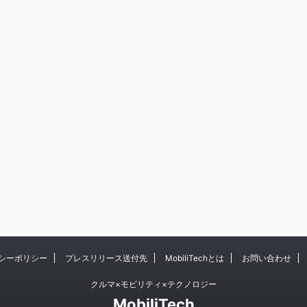
シーポリシー
プレスリリース送付先
MobiliTechとは
お問い合わせ
クルマ×モビリティ×テクノロジー
MobiliTech