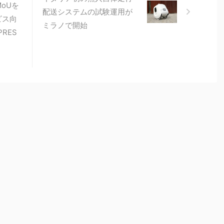
とMoUを
配送システムの試験運用が
ビス向
ミラノで開始
PRES