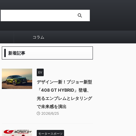
コラム
新着記事
EV
デザイン一新！プジョー新型
「408 GT HYBRID」登場、
光るエンブレムとレタリング
で未来感を演出
2026/6/25
モータースポーツ