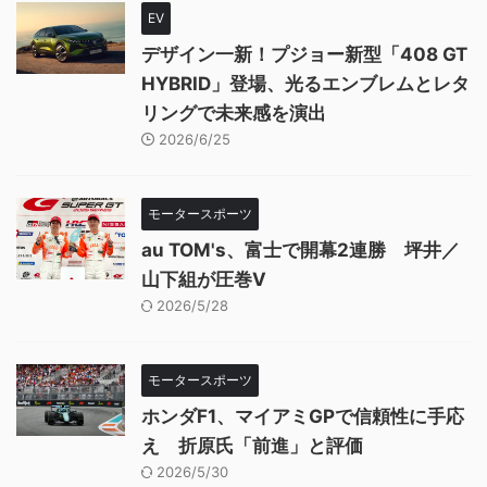
EV
デザイン一新！プジョー新型「408 GT
HYBRID」登場、光るエンブレムとレタ
リングで未来感を演出
2026/6/25
モータースポーツ
au TOM's、富士で開幕2連勝 坪井／
山下組が圧巻V
2026/5/28
モータースポーツ
ホンダF1、マイアミGPで信頼性に手応
え 折原氏「前進」と評価
2026/5/30