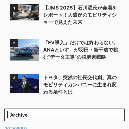
【JMS 2025】石川温氏が会場を
1
レポート！大盛況のモビリティシ
ョーで見えた未来
「EV導入」だけでは終わらない。
2
ANAといすゞが羽田・新千歳で挑
む“データ主導”の脱炭素戦略
トヨタ、突然の社長交代劇。真の
3
モビリティカンパニーに生まれ変
わる条件とは
Archive
2026年6月