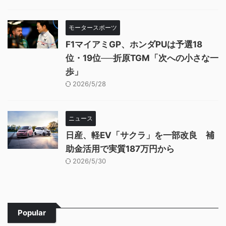
モータースポーツ
F1マイアミGP、ホンダPUは予選18
位・19位──折原TGM「次への小さな一
歩」
2026/5/28
ニュース
日産、軽EV「サクラ」を一部改良 補
助金活用で実質187万円から
2026/5/30
Popular