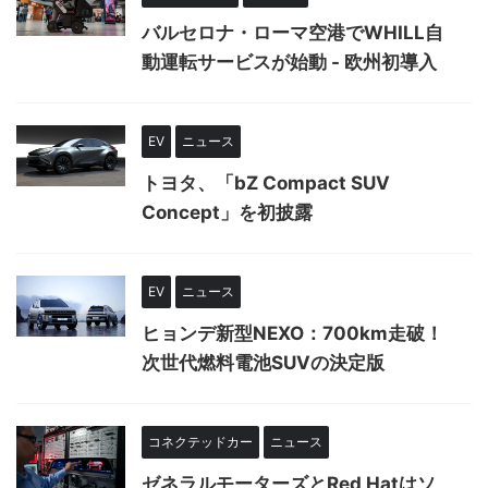
バルセロナ・ローマ空港でWHILL自
動運転サービスが始動 - 欧州初導入
EV
ニュース
トヨタ、「bZ Compact SUV
Concept」を初披露
EV
ニュース
ヒョンデ新型NEXO：700km走破！
次世代燃料電池SUVの決定版
コネクテッドカー
ニュース
ゼネラルモーターズとRed Hatはソ