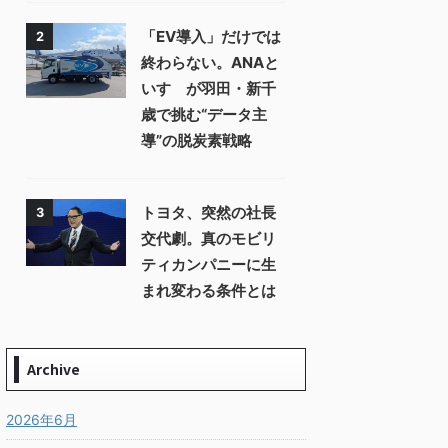
「EV導入」だけでは
2
終わらない。ANAと
いすゞが羽田・新千
歳で挑む“データ主
導”の脱炭素戦略
トヨタ、突然の社長
3
交代劇。真のモビリ
ティカンパニーに生
まれ変わる条件とは
Archive
2026年6月