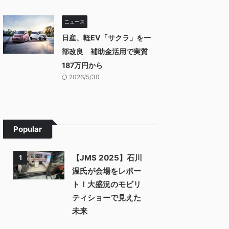
ニュース
日産、軽EV「サクラ」を一
部改良 補助金活用で実質
187万円から
2026/5/30
Popular
【JMS 2025】石川
1
温氏が会場をレポー
ト！大盛況のモビリ
ティショーで見えた
未来