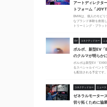
アートディレクタ
トフォーム「JOYT
BMWは、個人のモビ
なブランド体験を創造し
トリーミング・プラットフ
EV
コネクテッドカー
ニ
ボルボ、新型EV「
のクルマが明らか
ボルボは新型EV「EX
るスペシャルイベント
も配信される予定です。 こ
コネクテッドカー
ニュース
ゼネラルモーターズ
切り拓くために協