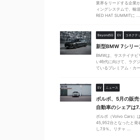
業界をリードする企業が
ィングシステムで、輸送
RED HAT SUMMITに ...
Beyond5G
EV
コネクテ
新型BMW 7シリー
BMWは、サステイナ
い時代に向けて、ラグ
ているプレミアム・カー・
EV
ニュース
ボルボ、5月の販売
自動車のシェアは7.
ボルボ（Volvo Car
45,952台となった
し7.9％。リチャ ...