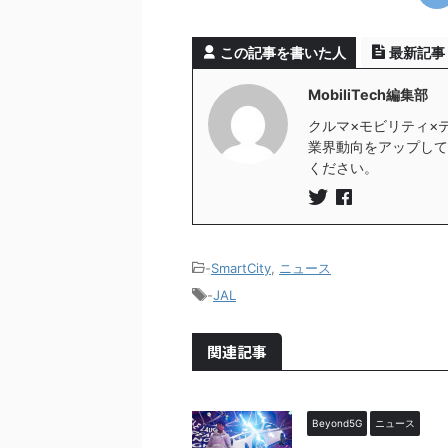
この記事を書いた人
最新記事
MobiliTech編集部
クルマ×モビリティ×
業界動向をアップしていき
ください。
-
SmartCity
,
ニュース
-
JAL
関連記事
Beyond5G
ニュース