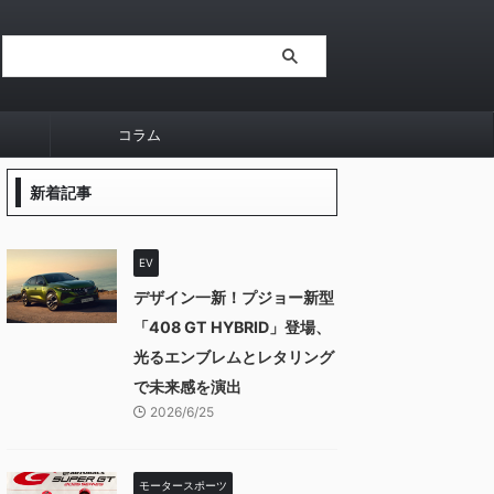
コラム
新着記事
EV
デザイン一新！プジョー新型
「408 GT HYBRID」登場、
光るエンブレムとレタリング
で未来感を演出
2026/6/25
モータースポーツ