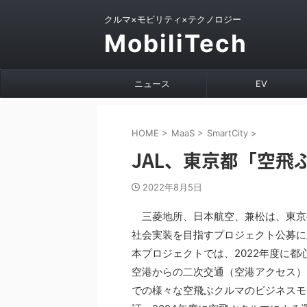
クルマ×モビリティ×テクノロジー
MobiliTech
ニュース
EV
HOME
>
MaaS
>
SmartCity
>
JAL、東京都「空飛
2022年8月5日
三菱地所、日本航空、兼松は、東京
社会実装を目指すプロジェクト公募に
本プロジェクトでは、2022年度に
空港からの二次交通（空港アクセス）
での様々な空飛ぶクルマのビジネスモ