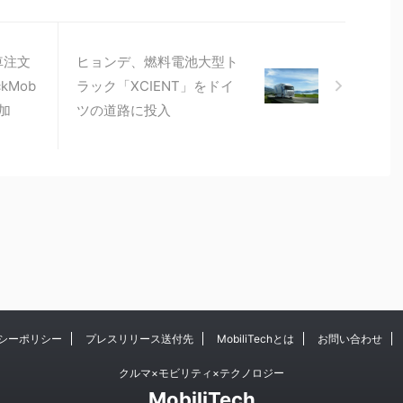
車注文
ヒョンデ、燃料電池大型ト
ckMob
ラック「XCIENT」をドイ
加
ツの道路に投入
シーポリシー
プレスリリース送付先
MobiliTechとは
お問い合わせ
クルマ×モビリティ×テクノロジー
MobiliTech