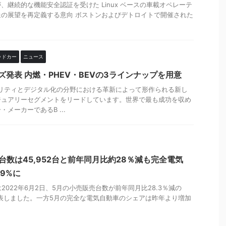
、継続的な機能安全認証を受けた Linux ベースの車載オペレーテ
の展望を再定義する意向 ボストンおよびデトロイトで開催された
ッドカー
ニュース
ズ発表 内燃・PHEV・BEVの3ラインナップを用意
ビリティとデジタル化の分野における革新によって形作られる新し
ジュアリーセグメントをリードしています。世界で最も成功を収め
メーカーであるB ...
台数は45,952台と前年同月比約28％減も完全電気
9%に
s）は2022年6月2日、5月の小売販売台数が前年同月比28.3％減の
と発表しました。一方5月の完全な電気自動車のシェアは昨年より増加