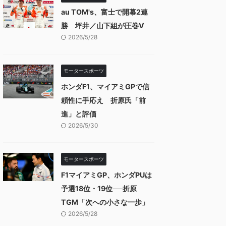
au TOM's、富士で開幕2連
勝 坪井／山下組が圧巻V
2026/5/28
モータースポーツ
ホンダF1、マイアミGPで信
頼性に手応え 折原氏「前
進」と評価
2026/5/30
モータースポーツ
F1マイアミGP、ホンダPUは
予選18位・19位──折原
TGM「次への小さな一歩」
2026/5/28