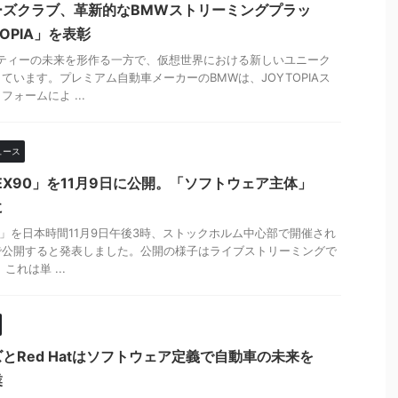
ーズクラブ、革新的なBMWストリーミングプラッ
OPIA」を表彰
リティーの未来を形作る一方で、仮想世界における新しいユニーク
ています。プレミアム自動車メーカーのBMWは、JOYTOPIAス
ォームによ ...
ュース
EX90」を11月9日に公開。「ソフトウェア主体」
に
90」を日本時間11月9日午後3時、ストックホルム中心部で開催され
で公開すると発表しました。公開の様子はライブストリーミングで
れは単 ...
とRed Hatはソフトウェア定義で自動車の未来を
業