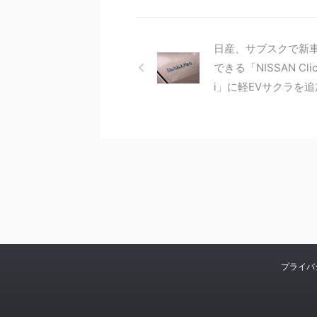
日産、サブスクで新
できる「NISSAN Cli
i」に軽EVサクラを追
プライバ