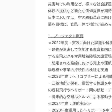
災害時での利用など、様々な社会課題
体験の提供など新たな価値提供が期待
日本においては、空の移動革命に向け
装を目標に、官民一体で検討が進めら
1．プロジェクト概要
≪2022年度：実装に向けた課題や
・建物が過密して立地する東京都内に
する空飛ぶクルマ用離着陸場の設置場
・想定される路線における売上や運航
場規模や事業の持続性の検証を実施
≪2023年度：ヘリコプターによる
・三菱地所が保有、運営する施設を中
の遊覧飛行やヘリポート間の移動・チ
・将来的な空飛ぶクルマによる移動サ
≪2024年度：運航実証≫
・2023年度運用したヘリポートを