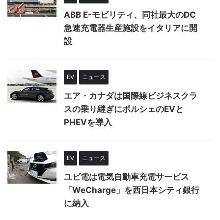
ABB E-モビリティ、同社最大のDC
急速充電器生産施設をイタリアに開
設
EV
ニュース
エア・カナダは国際線ビジネスクラ
スの乗り継ぎにポルシェのEVと
PHEVを導入
EV
ニュース
ユビ電は電気自動車充電サービス
「WeCharge」を西日本シティ銀行
に納入