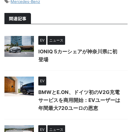
-
Mercedes-Benz
関連記事
EV
ニュース
IONIQ 5カーシェアが神奈川県に初
登場
EV
BMWとE.ON、ドイツ初のV2G充電
サービスを商用開始：EVユーザーは
年間最大720ユーロの恩恵
EV
ニュース