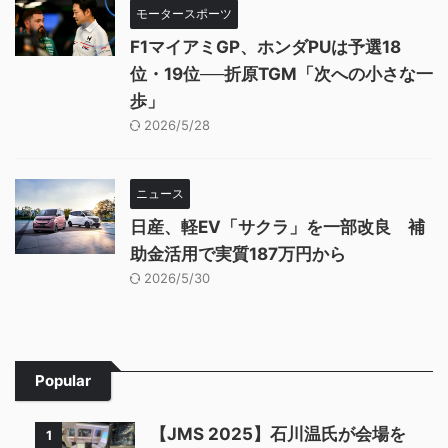
モータースポーツ
F1マイアミGP、ホンダPUは予選18
位・19位──折原TGM「次への小さな一
歩」
2026/5/28
ニュース
日産、軽EV「サクラ」を一部改良 補
助金活用で実質187万円から
2026/5/30
Popular
【JMS 2025】石川温氏が会場を
1