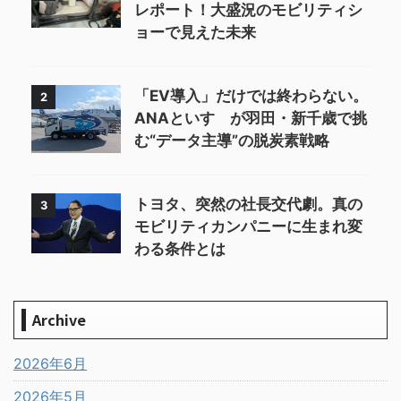
レポート！大盛況のモビリティシ
ョーで見えた未来
「EV導入」だけでは終わらない。
2
ANAといすゞが羽田・新千歳で挑
む“データ主導”の脱炭素戦略
トヨタ、突然の社長交代劇。真の
3
モビリティカンパニーに生まれ変
わる条件とは
Archive
2026年6月
2026年5月