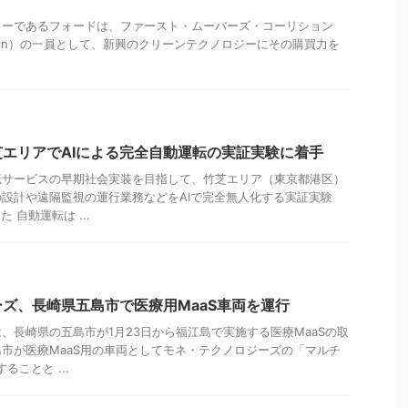
カーであるフォードは、ファースト・ムーバーズ・コーリション
 Coalition）の一員として、新興のクリーンテクノロジーにその購買力を
エリアでAIによる完全自動運転の実証実験に着手
転サービスの早期社会実装を目指して、竹芝エリア（東京都港区）
設計や遠隔監視の運行業務などをAIで完全無人化する実証実験
 自動運転は ...
ズ、長崎県五島市で医療用MaaS車両を運行
、長崎県の五島市が1月23日から福江島で実施する医療MaaSの取
市が医療MaaS用の車両としてモネ・テクノロジーズの「マルチ
ることと ...