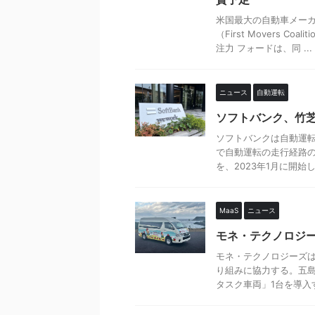
米国最大の自動車メー
（First Movers
注力 フォードは、同 ...
ニュース
自動運転
ソフトバンク、竹芝
ソフトバンクは自動運
で自動運転の走行経路の
を、2023年1月に開始した
MaaS
ニュース
モネ・テクノロジー
モネ・テクノロジーズは
り組みに協力する。五島
タスク車両」1台を導入す