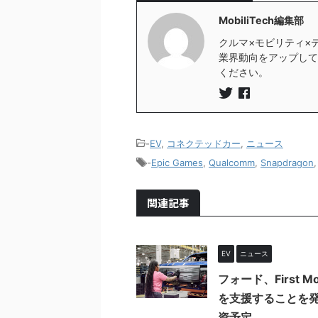
MobiliTech編集部
クルマ×モビリティ×
業界動向をアップしていき
ください。
-
EV
,
コネクテッドカー
,
ニュース
-
Epic Games
,
Qualcomm
,
Snapdragon
関連記事
EV
ニュース
フォード、First
を支援することを発
資予定