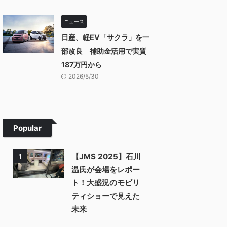
ニュース
日産、軽EV「サクラ」を一
部改良 補助金活用で実質
187万円から
2026/5/30
Popular
【JMS 2025】石川
1
温氏が会場をレポー
ト！大盛況のモビリ
ティショーで見えた
未来