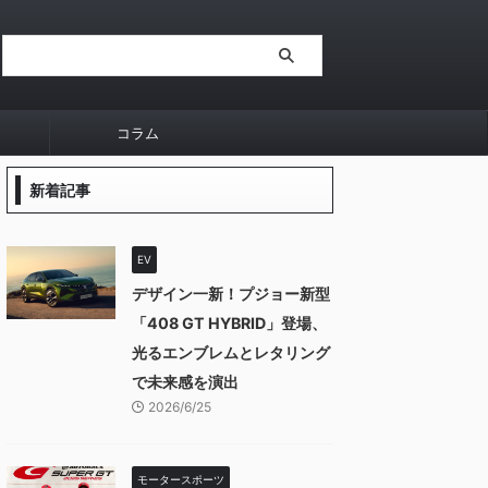
コラム
新着記事
EV
デザイン一新！プジョー新型
「408 GT HYBRID」登場、
光るエンブレムとレタリング
で未来感を演出
2026/6/25
モータースポーツ