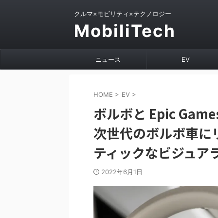
クルマ×モビリティ×テクノロジー
MobiliTech
ニュース
EV
HOME
>
EV
>
ボルボと Epic Game
次世代のボルボ車に
ティックなビジュア
2022年6月1日