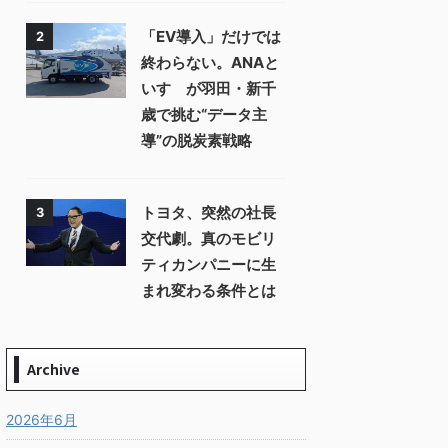
「EV導入」だけでは
2
終わらない。ANAと
いすゞが羽田・新千
歳で挑む“データ主
導”の脱炭素戦略
トヨタ、突然の社長
3
交代劇。真のモビリ
ティカンパニーに生
まれ変わる条件とは
Archive
2026年6月