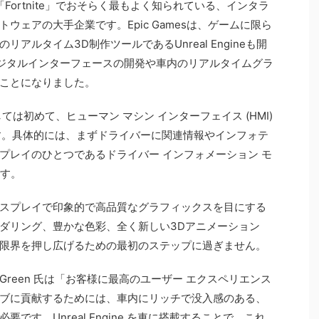
ム「Fortnite」でおそらく最もよく知られている、インタラ
ウェアの大手企業です。Epic Gamesは、ゲームに限ら
アルタイム3D制作ツールであるUnreal Engineも開
ジタルインターフェースの開発や車内のリアルタイムグラ
ことになりました。
は初めて、ヒューマン マシン インターフェイス (HMI)
使用します。具体的には、まずドライバーに関連情報やインフォテ
プレイのひとつであるドライバー インフォメーション モ
です。
スプレイで印象的で高品質なグラフィックスを目にする
ダリング、豊かな色彩、全く新しい3Dアニメーション
限界を押し広げるための最初のステップに過ぎません。
nrik Green 氏は「お客様に最高のユーザー エクスペリエンス
ブに貢献するためには、車内にリッチで没入感のある、
です。Unreal Engine を車に搭載することで、これ