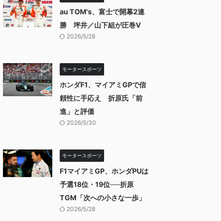
au TOM's、富士で開幕2連
勝 坪井／山下組が圧巻V
2026/5/28
モータースポーツ
ホンダF1、マイアミGPで信
頼性に手応え 折原氏「前
進」と評価
2026/5/30
モータースポーツ
F1マイアミGP、ホンダPUは
予選18位・19位──折原
TGM「次への小さな一歩」
2026/5/28