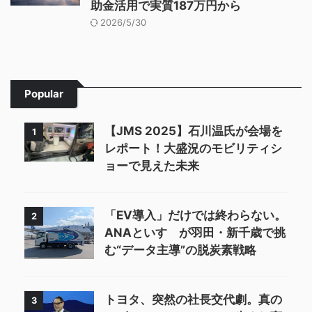
助金活用で実質187万円から
2026/5/30
Popular
【JMS 2025】石川温氏が会場を
1
レポート！大盛況のモビリティシ
ョーで見えた未来
「EV導入」だけでは終わらない。
2
ANAといすゞが羽田・新千歳で挑
む“データ主導”の脱炭素戦略
トヨタ、突然の社長交代劇。真の
3