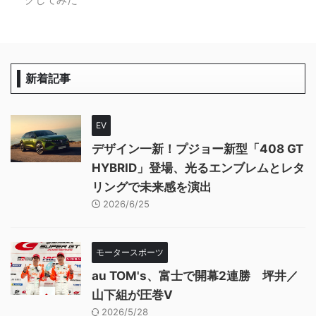
新着記事
EV
デザイン一新！プジョー新型「408 GT
HYBRID」登場、光るエンブレムとレタ
リングで未来感を演出
2026/6/25
モータースポーツ
au TOM's、富士で開幕2連勝 坪井／
山下組が圧巻V
2026/5/28