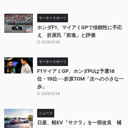
モータースポーツ
ホンダF1、マイアミGPで信頼性に手応
え 折原氏「前進」と評価
2026/5/30
モータースポーツ
F1マイアミGP、ホンダPUは予選18
位・19位──折原TGM「次への小さな一
歩」
2026/5/28
ニュース
日産、軽EV「サクラ」を一部改良 補