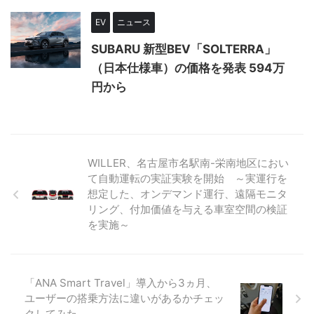
EV
ニュース
SUBARU 新型BEV「SOLTERRA」
（日本仕様車）の価格を発表 594万
円から
WILLER、名古屋市名駅南-栄南地区におい
て自動運転の実証実験を開始 ～実運行を
想定した、オンデマンド運行、遠隔モニタ
リング、付加価値を与える車室空間の検証
を実施～
「ANA Smart Travel」導入から3ヵ月、
ユーザーの搭乗方法に違いがあるかチェッ
クしてみた