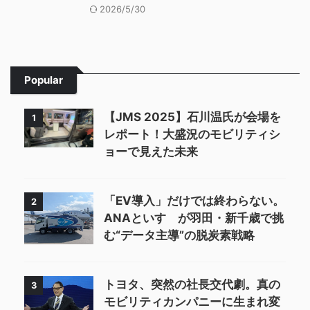
2026/5/30
Popular
【JMS 2025】石川温氏が会場を
1
レポート！大盛況のモビリティシ
ョーで見えた未来
「EV導入」だけでは終わらない。
2
ANAといすゞが羽田・新千歳で挑
む“データ主導”の脱炭素戦略
トヨタ、突然の社長交代劇。真の
3
モビリティカンパニーに生まれ変