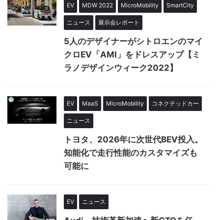
EV
MDW 2022
MicroMobility
SmartCity
ニュース
展示会レポート
5人のデザイナーがシトロエンのマイ
クロEV「AMI」をドレスアップ【ミ
ラノデザインウィーク2022】
EV
MaaS
MicroMobility
コネクテッドカー
ニュース
トヨタ、2026年に次世代BEV投入。
知能化で走行性能のカスタマイズも
可能に
EV
ニュース