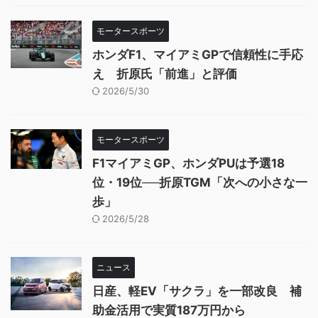
モータースポーツ
ホンダF1、マイアミGPで信頼性に手応
え 折原氏「前進」と評価
2026/5/30
モータースポーツ
F1マイアミGP、ホンダPUは予選18
位・19位──折原TGM「次への小さな一
歩」
2026/5/28
ニュース
日産、軽EV「サクラ」を一部改良 補
助金活用で実質187万円から