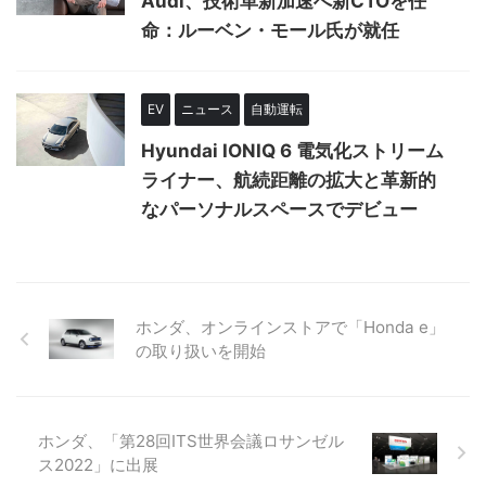
Audi、技術革新加速へ新CTOを任
命：ルーベン・モール氏が就任
EV
ニュース
自動運転
Hyundai IONIQ 6 電気化ストリーム
ライナー、航続距離の拡大と革新的
なパーソナルスペースでデビュー
ホンダ、オンラインストアで「Honda e」
の取り扱いを開始
ホンダ、「第28回ITS世界会議ロサンゼル
ス2022」に出展