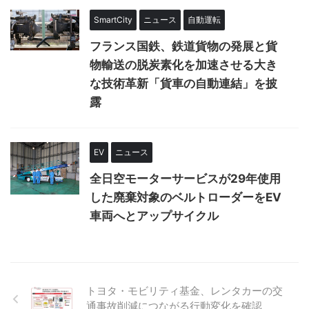
SmartCity
ニュース
自動運転
フランス国鉄、鉄道貨物の発展と貨
物輸送の脱炭素化を加速させる大き
な技術革新「貨車の自動連結」を披
露
EV
ニュース
全日空モーターサービスが29年使用
した廃棄対象のベルトローダーをEV
車両へとアップサイクル
トヨタ・モビリティ基金、レンタカーの交
通事故削減につながる行動変化を確認