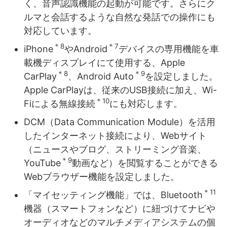
く、音声認識機能の起動が可能です。さらにク
ルマと会話するような自然な発話での操作にも
対応しています。
＊8
＊7
iPhone
やAndroid
デバイスの専用機能を車
載機ディスプレイにて使用する、Apple
＊8
＊9
CarPlay
、Android Auto
を設定しました。
Apple CarPlayは、従来のUSB接続に加え、Wi-
＊10
Fiによる無線接続
にも対応します。
DCM（Data Communication Module）を活用
したインターネット接続により、Webサイト
（ニュースやブログ、ストリーミング音楽、
＊9
YouTube
動画など）を閲覧することができる
Webブラウザー機能を設定しました。
＊11
「マイセッティング機能」では、Bluetooth
機器（スマートフォンなど）に紐づけてナビや
オーディオなどのマルチメディアシステムの個