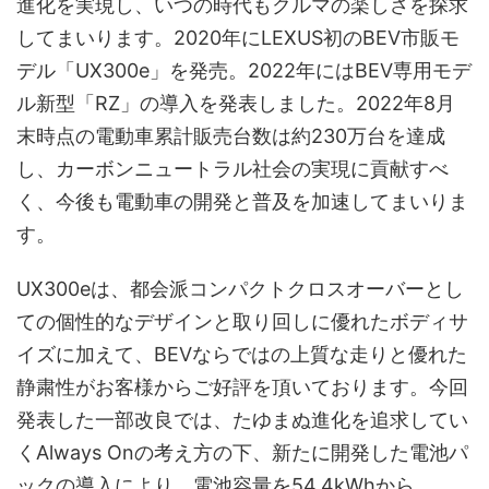
進化を実現し、いつの時代もクルマの楽しさを探求
してまいります。2020年にLEXUS初のBEV市販モ
デル「UX300e」を発売。2022年にはBEV専用モデ
ル新型「RZ」の導入を発表しました。2022年8月
末時点の電動車累計販売台数は約230万台を達成
し、カーボンニュートラル社会の実現に貢献すべ
く、今後も電動車の開発と普及を加速してまいりま
す。
UX300eは、都会派コンパクトクロスオーバーとし
ての個性的なデザインと取り回しに優れたボディサ
イズに加えて、BEVならではの上質な走りと優れた
静粛性がお客様からご好評を頂いております。今回
発表した一部改良では、たゆまぬ進化を追求してい
くAlways Onの考え方の下、新たに開発した電池パ
ックの導入により、電池容量を54.4kWhから