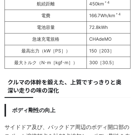
＊4
航続距離
450km
＊4
電費
166.7Wh/km
電池容量
72.8kWh
急速充電規格
CHAdeMO
最高出力（kW［PS］）
150［203］
最大トルク（N･m［kgf･m］）
300［30.5］
クルマの体幹を鍛えた、上質ですっきりと奥
深い走りの味の深化
ボディ剛性の向上
サイドドア及び、バックドア周辺のボディ開口部の