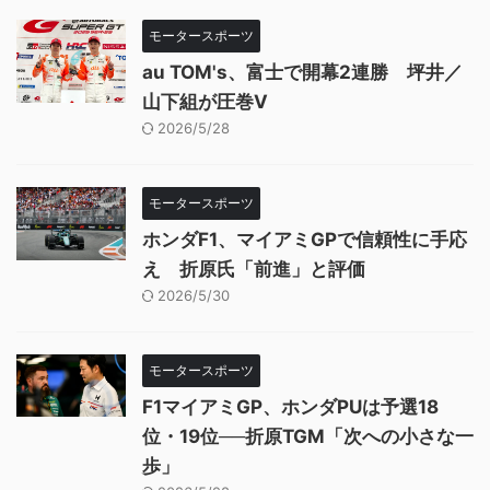
モータースポーツ
au TOM's、富士で開幕2連勝 坪井／
山下組が圧巻V
2026/5/28
モータースポーツ
ホンダF1、マイアミGPで信頼性に手応
え 折原氏「前進」と評価
2026/5/30
モータースポーツ
F1マイアミGP、ホンダPUは予選18
位・19位──折原TGM「次への小さな一
歩」