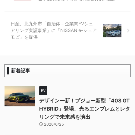
日産、北九州市「自治体－企業間EVシェ
アリング実証事業」に「NISSAN e-シェア
モビ」を提供
新着記事
EV
デザイン一新！プジョー新型「408 GT
HYBRID」登場、光るエンブレムとレタ
リングで未来感を演出
2026/6/25