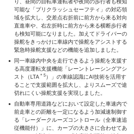
り、昼間の自転車運転者や夜間の歩行者も検知
可能な「プリクラッシュセーフティ」の対応領
域を拡大し、交差点右折前に前方から来る対向
直進車や、右左折時に前方から来る横断歩行者
も検知可能になりました。加えてドライバーの
操舵をきっかけに車線内で操舵をアシストする
緊急時操舵支援などの機能を追加しました。
同一車線内中央を走行できるよう操舵を支援す
る高度運転支援機能「レーントレーシングアシ
＊5
スト（LTA
）」の車線認識にAI技術を活用す
ることで支援範囲を拡大し、よりスムーズで途
切れにくい操舵支援を実現しました。
自動車専用道路などにおいて設定した車速内で
前走車との距離を一定になるよう加減速制御す
る「レーダークルーズコントロール（全車速追
従機能付）」に、カーブの大きさに合わせてあ