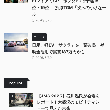
F1マイアミGP、ホンダPUは予選18
位・19位──折原TGM「次への小さな一
歩」
2026/5/28
ニュース
日産、軽EV「サクラ」を一部改良 補
助金活用で実質187万円から
2026/5/30
Popular
【JMS 2025】石川温氏が会場を
1
レポート！大盛況のモビリティシ
ョーで見えた未来