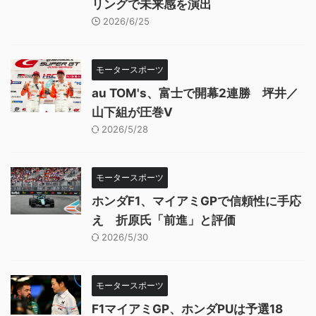
リングで未来感を演出
2026/6/25
モータースポーツ
au TOM's、富士で開幕2連勝 坪井／
山下組が圧巻V
2026/5/28
モータースポーツ
ホンダF1、マイアミGPで信頼性に手応
え 折原氏「前進」と評価
2026/5/30
モータースポーツ
F1マイアミGP、ホンダPUは予選18