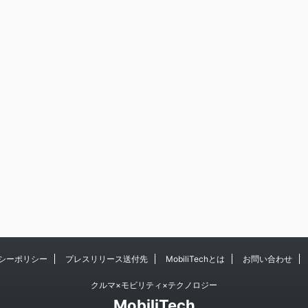
シーポリシー
プレスリリース送付先
MobiliTechとは
お問い合わせ
クルマ×モビリティ×テクノロジー
MobiliTech