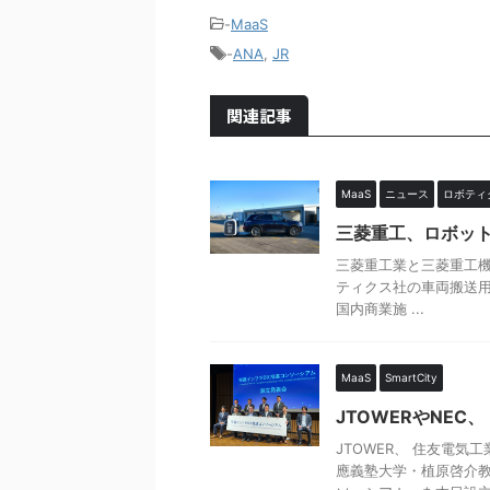
-
MaaS
-
ANA
,
JR
関連記事
MaaS
ニュース
ロボティ
三菱重工、ロボッ
三菱重工業と三菱重工
ティクス社の車両搬送用AGV
国内商業施 ...
MaaS
SmartCity
JTOWERやNE
JTOWER、 住友電気
應義塾大学・植原啓介教