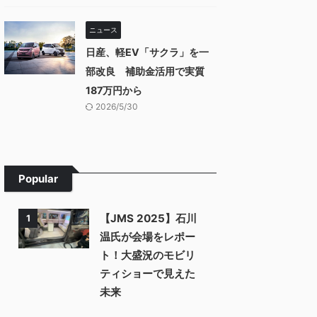
ニュース
日産、軽EV「サクラ」を一
部改良 補助金活用で実質
187万円から
2026/5/30
Popular
【JMS 2025】石川
1
温氏が会場をレポー
ト！大盛況のモビリ
ティショーで見えた
未来