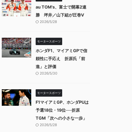
au TOM's、富士で開幕2連
勝 坪井／山下組が圧巻V
2026/5/28
モータースポーツ
ホンダF1、マイアミGPで信
頼性に手応え 折原氏「前
進」と評価
2026/5/30
モータースポーツ
F1マイアミGP、ホンダPUは
予選18位・19位──折原
TGM「次への小さな一歩」
2026/5/28