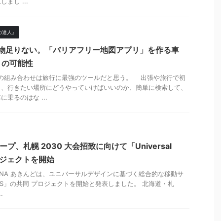
まし ...
の達人』
じゃ物足りない。「バリアフリー地図アプリ」を作る車
トの可能性
マホの組み合わせは旅行に最強のツールだと思う。 出張や旅行で初
も、行きたい場所にどうやっていけばいいのか、簡単に検索して、
乗るのはな ...
ープ、札幌 2030 大会招致に向けて「Universal
ロジェクトを開始
NA あきんどは、ユニバーサルデザインに基づく総合的な移動サ
 MaaS」の共同 プロジェクトを開始と発表しました。 北海道・札
.