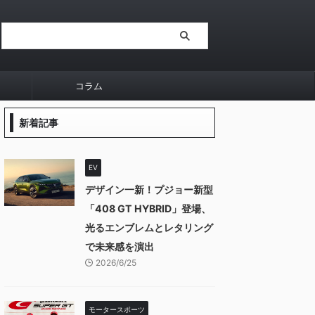
コラム
新着記事
EV
デザイン一新！プジョー新型
「408 GT HYBRID」登場、
光るエンブレムとレタリング
で未来感を演出
2026/6/25
モータースポーツ