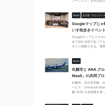
ソーシアム」を本日設立し
MaaS
石川温『モビリティ
Googleマップ
いす街歩きイベン
Googleマップとス
めて訪れる街であって
すぐに移動できる。電車に
MaaS
札幌市と ANA グル
MaaS」の共同プ
札幌市、全日本空輸、A
ービス「Universal
幌 2030 大会招致を契 ..