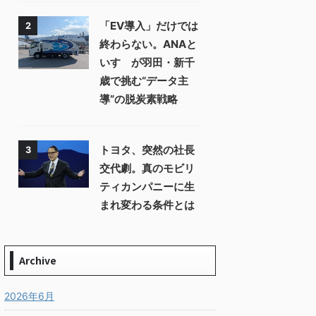
「EV導入」だけでは
2
終わらない。ANAと
いすゞが羽田・新千
歳で挑む“データ主
導”の脱炭素戦略
トヨタ、突然の社長
3
交代劇。真のモビリ
ティカンパニーに生
まれ変わる条件とは
Archive
2026年6月