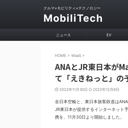
クルマ×モビリティ×テクノロジー
MobiliTech
ニュース
EV
HOME
>
MaaS
>
ANAとJR東日本がM
て「えきねっと」の
2022年11月30日
2022年12月8日
全日本空輸と、東日本旅客鉄道はAN
JR東日本が提供するインターネット
携を、11月30日より開始しました。