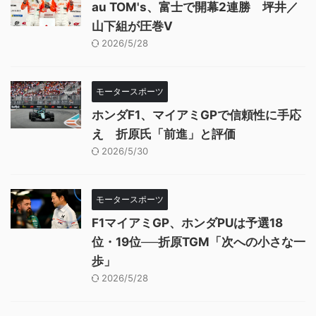
au TOM's、富士で開幕2連勝 坪井／
山下組が圧巻V
2026/5/28
モータースポーツ
ホンダF1、マイアミGPで信頼性に手応
え 折原氏「前進」と評価
2026/5/30
モータースポーツ
F1マイアミGP、ホンダPUは予選18
位・19位──折原TGM「次への小さな一
歩」
2026/5/28