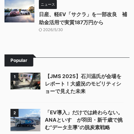
ニュース
日産、軽EV「サクラ」を一部改良 補
助金活用で実質187万円から
2026/5/30
Popular
【JMS 2025】石川温氏が会場を
1
レポート！大盛況のモビリティシ
ョーで見えた未来
「EV導入」だけでは終わらない。
2
ANAといすゞが羽田・新千歳で挑
む“データ主導”の脱炭素戦略