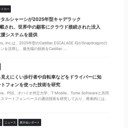
ッドカー
のデジタルシャーシが2025年型キャデラック
Qに搭載され、世界中の顧客にクラウド接続された没入
支援システムを提供
ies, Inc.は、2025年型のCadillac ESCALADE IQがSnapdragonの
活用し、最先端の技術をCadillac ...
ら見えにくい歩行者や自転車などをドライバーに知
ートフォンを使った技術を研究
ia、PSS、オハイオ州立大学、T-Mobile、Tome Softwareと共同
るスマートフォンベースの通信技術を研究しており、将来的には、
ー
ニュース
展示会レポート