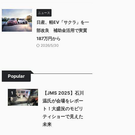
ニュース
日産、軽EV「サクラ」を一
部改良 補助金活用で実質
187万円から
2026/5/30
Popular
【JMS 2025】石川
1
温氏が会場をレポー
ト！大盛況のモビリ
ティショーで見えた
未来