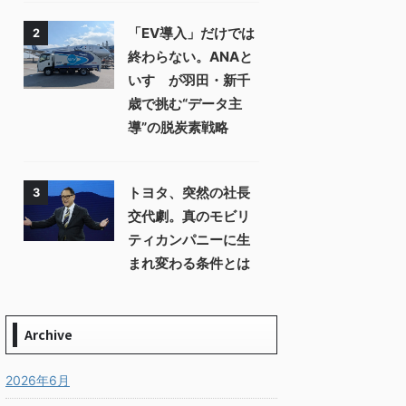
「EV導入」だけでは
2
終わらない。ANAと
いすゞが羽田・新千
歳で挑む“データ主
導”の脱炭素戦略
トヨタ、突然の社長
3
交代劇。真のモビリ
ティカンパニーに生
まれ変わる条件とは
Archive
2026年6月