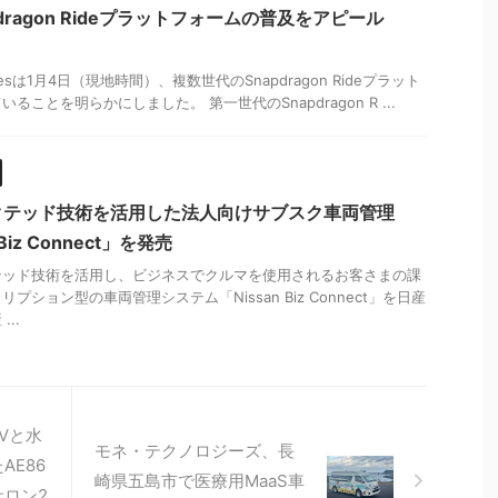
dragon Rideプラットフォームの普及をアピール
logiesは1月4日（現地時間）、複数世代のSnapdragon Rideプラット
ことを明らかにしました。 第一世代のSnapdragon R ...
クテッド技術を活用した法人向けサブスク車両管理
Biz Connect」を発売
テッド技術を活用し、ビジネスでクルマを使用されるお客さまの課
ション型の車両管理システム「Nissan Biz Connect」を日産
..
Vと水
モネ・テクノロジーズ、長
AE86
崎県五島市で医療用MaaS車
ロン2