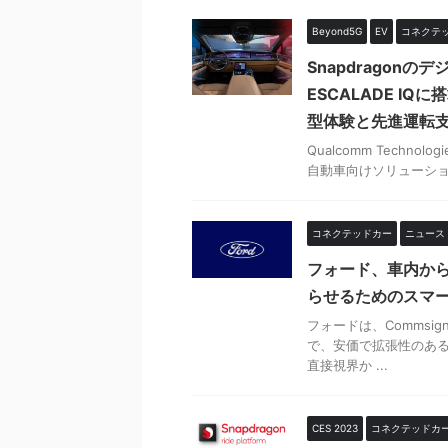
Beyond5G
EV
コネクテ
Snapdragon
ESCALADE I
型体験と先進運転
Qualcomm Technolog
自動車向けソリューションを
コネクテッドカー
ニュース
フォード、車内か
らせるためのスマ
フォードは、Commsign
で、安価で拡張性のあ
直接視界か ...
CES 2023
コネクテッドカ