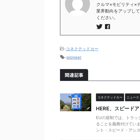
クルマ×モビリティ×
業界動向をアップしていき
ください。
-
コネクテッドカー
-
pioneer
関連記事
コネクテッドカー
ニュース
HERE、スピード
EUの規制では、トラッ
ることを義務付けていま
ント・スピード・アシスト（