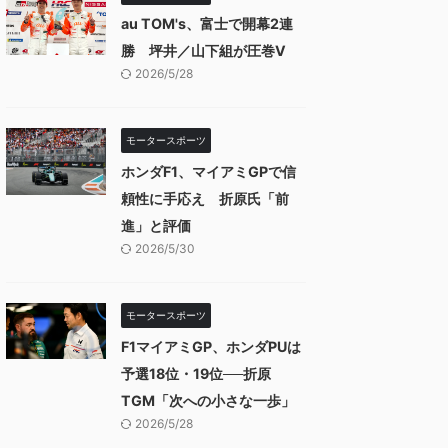
au TOM's、富士で開幕2連
勝 坪井／山下組が圧巻V
2026/5/28
モータースポーツ
ホンダF1、マイアミGPで信
頼性に手応え 折原氏「前
進」と評価
2026/5/30
モータースポーツ
F1マイアミGP、ホンダPUは
予選18位・19位──折原
TGM「次への小さな一歩」
2026/5/28