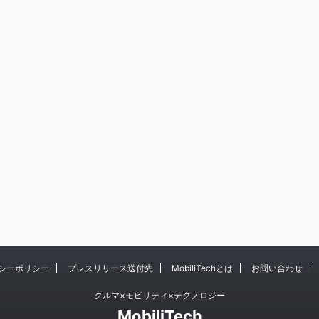
シーポリシー
プレスリリース送付先
MobiliTechとは
お問い合わせ
クルマ×モビリティ×テクノロジー
MobiliTech