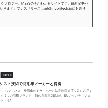
テクノロジー。MaaSの今がわかるサイトです。最新記事や
ます。プレスリリースはmt@mobilitech.jpにお送り
自動運転
アシスト技術で商用車メーカーと提携
ク、バン、バス、乗用車のドライバーに法定制限速度を常に表示す
す 6つの商用ブランド、15の自動車OEMが、EUのインテリジェ
ISA ...