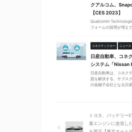
クアルコム、Snap
【CES 2023】
Qualcomm Techno
フォームの採用が増えている
コネクテッドカー
ニュース
日産自動車、コネ
システム「Nissan 
日産自動車は、コネク
題を解決する、サブスクリプ
の金融子会社となる日産 .
トヨタ、バッテリーE
素エンジンに改造した
を展示【東京オートサ