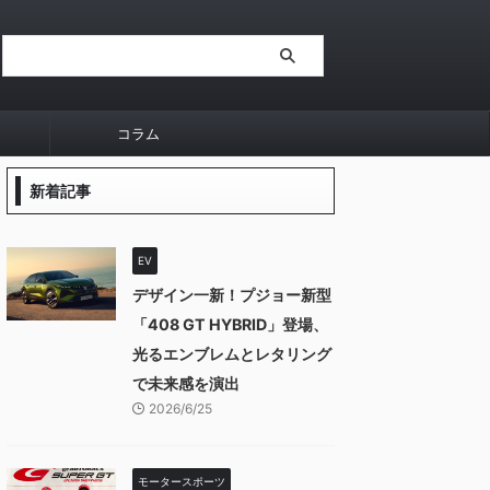
コラム
新着記事
EV
デザイン一新！プジョー新型
「408 GT HYBRID」登場、
光るエンブレムとレタリング
で未来感を演出
2026/6/25
モータースポーツ