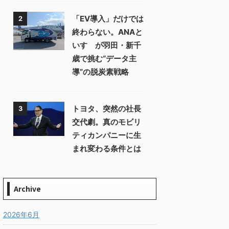
「EV導入」だけでは
2
終わらない。ANAと
いすゞが羽田・新千
歳で挑む“データ主
導”の脱炭素戦略
トヨタ、突然の社長
3
交代劇。真のモビリ
ティカンパニーに生
まれ変わる条件とは
Archive
2026年6月