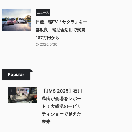
ニュース
日産、軽EV「サクラ」を一
部改良 補助金活用で実質
187万円から
2026/5/30
Popular
【JMS 2025】石川
1
温氏が会場をレポー
ト！大盛況のモビリ
ティショーで見えた
未来