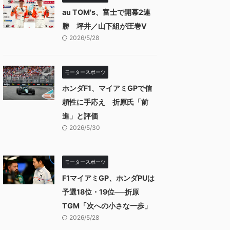
au TOM's、富士で開幕2連
勝 坪井／山下組が圧巻V
2026/5/28
モータースポーツ
ホンダF1、マイアミGPで信
頼性に手応え 折原氏「前
進」と評価
2026/5/30
モータースポーツ
F1マイアミGP、ホンダPUは
予選18位・19位──折原
TGM「次への小さな一歩」
2026/5/28