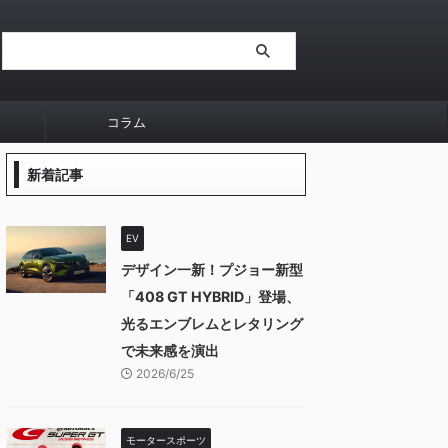
コラム
新着記事
EV
デザイン一新！プジョー新型
「408 GT HYBRID」登場、
光るエンブレムとレタリング
で未来感を演出
2026/6/25
モータースポーツ