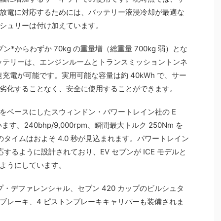
放電に対応するためには、バッテリー液浸冷却が最適な
シュリーは付け加えています。
*からわずか 70kg の重量増（総重量 700kg 弱）とな
バッテリーは、エンジンルームとトランスミッショントンネ
急速充電が可能です。実用可能な容量は約 40kWh で、サー
劣化することなく、安全に使用することができます。
ズをベースにしたスウィンドン・パワートレイン社の E
。240bhp/9,000rpm、瞬間最大トルク 250Nm を
 のタイムはおよそ 4.0 秒が見込まれます。パワートレイン
に対応するように設計されており、EV セブンが ICE モデルと
ようにしています。
プ・デファレンシャル、セブン 420 カップのビルシュタ
ブレーキ、4 ピストンブレーキキャリパーも装備されま