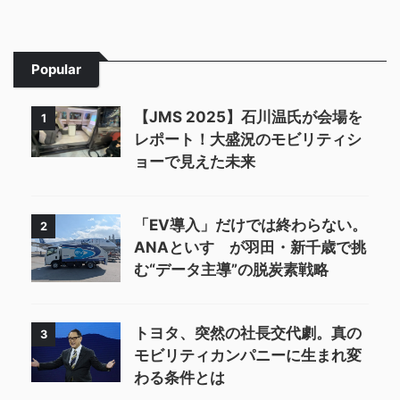
Popular
【JMS 2025】石川温氏が会場を
1
レポート！大盛況のモビリティシ
ョーで見えた未来
「EV導入」だけでは終わらない。
2
ANAといすゞが羽田・新千歳で挑
む“データ主導”の脱炭素戦略
トヨタ、突然の社長交代劇。真の
3
モビリティカンパニーに生まれ変
わる条件とは