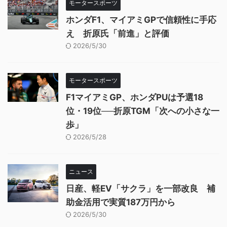
モータースポーツ
ホンダF1、マイアミGPで信頼性に手応
え 折原氏「前進」と評価
2026/5/30
モータースポーツ
F1マイアミGP、ホンダPUは予選18
位・19位──折原TGM「次への小さな一
歩」
2026/5/28
ニュース
日産、軽EV「サクラ」を一部改良 補
助金活用で実質187万円から
2026/5/30