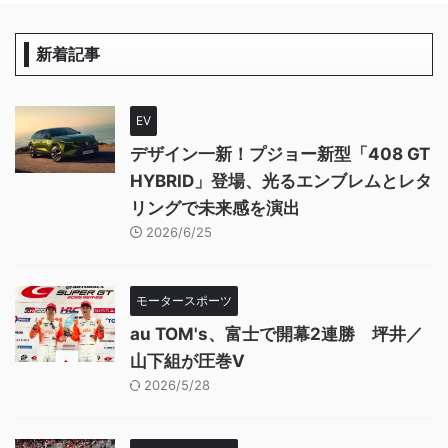
新着記事
EV
デザイン一新！プジョー新型「408 GT
HYBRID」登場、光るエンブレムとレタ
リングで未来感を演出
2026/6/25
モータースポーツ
au TOM's、富士で開幕2連勝 坪井／
山下組が圧巻V
2026/5/28