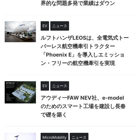
界的な問題多発で業績はダウン
EV
ニュース
ルフトハンザLEOSは、全電気式トー
バーレス航空機牽引トラクター
「Phoenix E」を導入しエミッショ
ン・フリーの航空機牽引を実現
EV
ニュース
アウディ一FAW NEV社、e-model
のためのスマート工場を建設し長春
で礎を築く
MicroMobility
ニュース