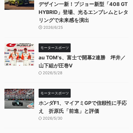
デザイン一新！プジョー新型「408 GT
HYBRID」登場、光るエンブレムとレタ
リングで未来感を演出
2026/6/25
モータースポーツ
au TOM's、富士で開幕2連勝 坪井／
山下組が圧巻V
2026/5/28
モータースポーツ
ホンダF1、マイアミGPで信頼性に手応
え 折原氏「前進」と評価
2026/5/30