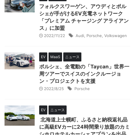
フォルクスワーゲン、アウディとポル
シェが手がけるEV充電ネットワーク
「プレミアム チャージング アライアン
ス」に加盟
2022/11/22
Audi
,
Porsche
,
Volkswagen
EV
MaaS
ニュース
ポルシェ、全電動の「Taycan」世界一
周ツアーでスイスのインクルージョ
ン・プロジェクトを支援
2022/8/25
Porsche
EV
ニュース
北海道上士幌町、ふるさと納税返礼品
に高級EVカーに24時間乗り放題のカミ
シホロホテルカーシェアプランを出品