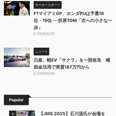
モータースポーツ
F1マイアミGP、ホンダPUは予選18
位・19位──折原TGM「次への小さな一
歩」
2026/5/28
ニュース
日産、軽EV「サクラ」を一部改良 補
助金活用で実質187万円から
2026/5/30
Popular
【JMS 2025】石川温氏が会場を
1