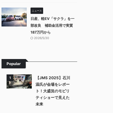
ニュース
日産、軽EV「サクラ」を一
部改良 補助金活用で実質
187万円から
2026/5/30
Popular
【JMS 2025】石川
1
温氏が会場をレポー
ト！大盛況のモビリ
ティショーで見えた
未来