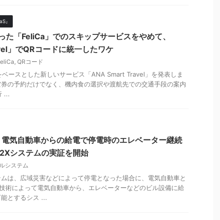
aS』
った「FeliCa」でのスキップサービスをやめて、
Travel」でQRコードに統一したワケ
eliCa
,
QRコード
ースとした新しいサービス「ANA Smart Travel」を発表しま
空券の予約だけでなく、機内食の選択や渡航先での交通手段の案内
..
、電気自動車からの給電で停電時のエレベーター継続
2Xシステムの実証を開始
ルシステム
テムは、広域災害などによって停電となった場合に、電気自動車と
1]の技術によって電気自動車から、エレベーターなどのビル設備に給
とするシス ...