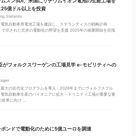
ムスンSDI、米国にリチウムイオン電池の生産工場を
25億ドル以上を投資
ng
,
Stellantis
に電気自動車用電池工場を建設し、ステランティスの戦略計画
 2030」で示された北米の電動化の野望を支援 2025年の操業開始を目指
臣がフォルクスワーゲンの工場見学 e-モビリティへの
wagen
最大の近代化プログラムを導入：2026年までにヴォルフスブル
電気自動車生産のパイオニアに拡大 - トリニティ工場が重要な要
世界に向け ...
ンボンドで電動化のために5億ユーロを調達