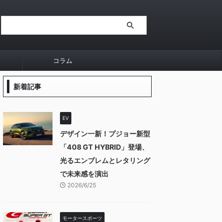
コラム
新着記事
EV
デザイン一新！プジョー新型
「408 GT HYBRID」登場、
光るエンブレムとレタリング
で未来感を演出
2026/6/25
モータースポーツ