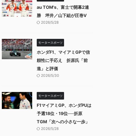
au TOM's、富士で開幕2連
勝 坪井／山下組が圧巻V
2026/5/28
モータースポーツ
ホンダF1、マイアミGPで信
頼性に手応え 折原氏「前
進」と評価
2026/5/30
モータースポーツ
F1マイアミGP、ホンダPUは
予選18位・19位──折原
TGM「次への小さな一歩」
2026/5/28