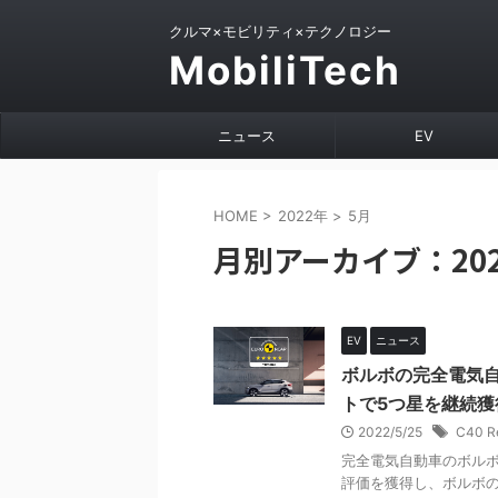
クルマ×モビリティ×テクノロジー
MobiliTech
ニュース
EV
HOME
>
2022年
>
5月
月別アーカイブ：202
EV
ニュース
ボルボの完全電気自動
トで5つ星を継続獲
2022/5/25
C40 R
完全電気自動車のボルボ C
評価を獲得し、ボルボ