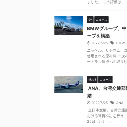
ました。 この評価は、 ..
EV
ニュース
BMWグループ、
ープを構築
2022/5/25
BMW
ニッケル、リチウム、コ
使用される原材料 一次
ートラル達成への取り組み
MaaS
ニュース
ANA、台湾交通部
結
2022/5/25
ANA
全日本空輸、台湾交通部
おける連携検討を行うこと
25日（水） ...