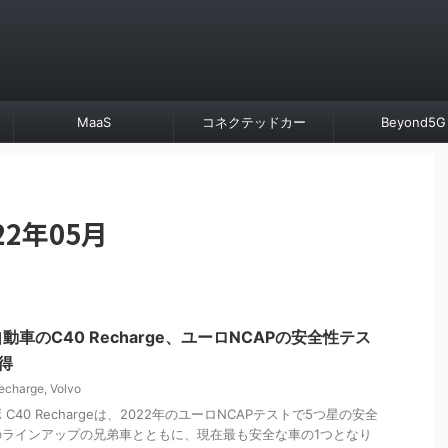
MaaS
コネクテッドカー
Beyond5G
2年05月
車のC40 Recharge、ユーロNCAPの安全性テス
得
echarge
,
Volvo
40 Rechargeは、2022年のユーロNCAPテストで5つ星の安全
のラインアップの兄弟車とともに、現在最も安全な車の1つとなり