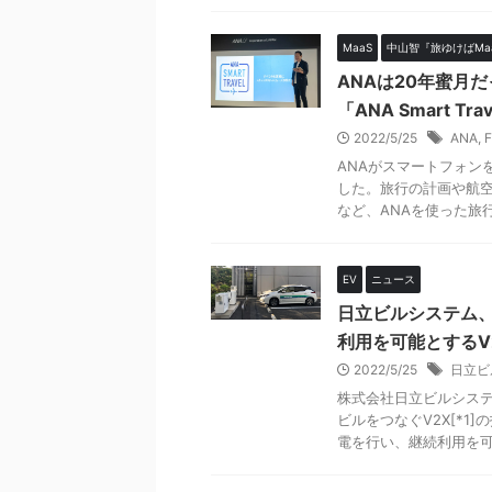
MaaS
中山智『旅ゆけばMa
ANAは20年蜜月だ
「ANA Smart 
2022/5/25
ANA
,
F
ANAがスマートフォンをベ
した。旅行の計画や航
など、ANAを使った旅行 .
EV
ニュース
日立ビルシステム
利用を可能とするV
2022/5/25
日立ビ
株式会社日立ビルシス
ビルをつなぐV2X[*
電を行い、継続利用を可能