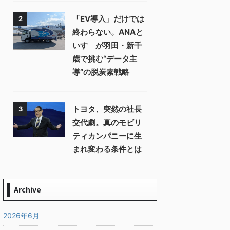
「EV導入」だけでは
2
終わらない。ANAと
いすゞが羽田・新千
歳で挑む“データ主
導”の脱炭素戦略
トヨタ、突然の社長
3
交代劇。真のモビリ
ティカンパニーに生
まれ変わる条件とは
Archive
2026年6月