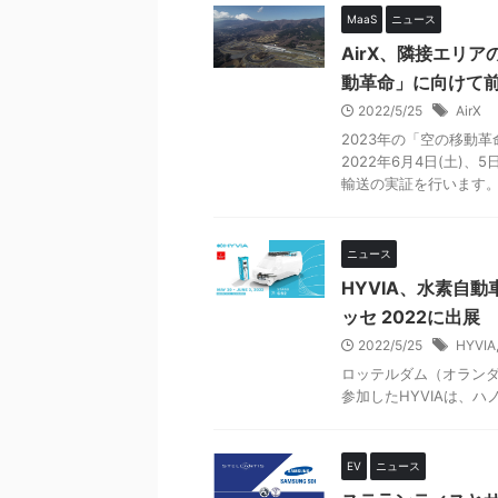
MaaS
ニュース
AirX、隣接エリ
動革命」に向けて
2022/5/25
AirX
2023年の「空の移動
2022年6月4日(土)
輸送の実証を行います。 .
ニュース
HYVIA、水素自動車
ッセ 2022に出展
2022/5/25
HYVIA
ロッテルダム（オランダ）のW
参加したHYVIAは、ハノーバ
EV
ニュース