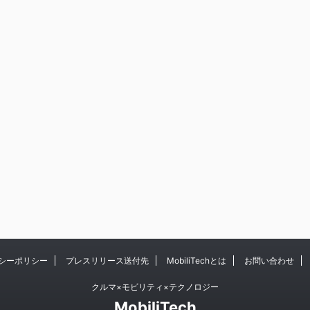
シーポリシー
プレスリリース送付先
MobiliTechとは
お問い合わせ
クルマ×モビリティ×テクノロジー
MobiliTech