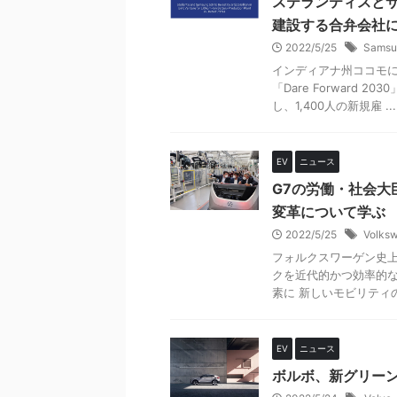
ステランティスとサ
建設する合弁会社に
2022/5/25
Samsu
インディアナ州ココモ
「Dare Forward
し、1,400人の新規雇 ...
EV
ニュース
G7の労働・社会大
変革について学ぶ
2022/5/25
Volks
フォルクスワーゲン史上
クを近代的かつ効率的な
素に 新しいモビリティの
EV
ニュース
ボルボ、新グリー