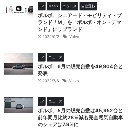
EV
MaaS
ニュース
自動運転
ボルボ、シェアード・モビリティ・ブ
ランド「M」を「ボルボ・オン・デマ
ンド」にリブランド
2022/9/2
Volvo
EV
ニュース
ボルボ、6月の販売台数を49,904台と
発表
2022/7/8
Volvo
EV
ニュース
ボルボ、5月の販売台数は45,952台と
前年同月比約28％減も完全電気自動車
のシェアは7.9%に