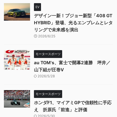
EV
デザイン一新！プジョー新型「408 GT
HYBRID」登場、光るエンブレムとレタ
リングで未来感を演出
2026/6/25
モータースポーツ
au TOM's、富士で開幕2連勝 坪井／
山下組が圧巻V
2026/5/28
モータースポーツ
ホンダF1、マイアミGPで信頼性に手応
え 折原氏「前進」と評価
2026/5/30