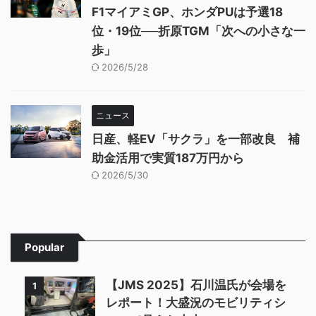
F1マイアミGP、ホンダPUは予選18
位・19位──折原TGM「次への小さな一
歩」
2026/5/28
ニュース
日産、軽EV「サクラ」を一部改良 補
助金活用で実質187万円から
2026/5/30
Popular
【JMS 2025】石川温氏が会場を
1
レポート！大盛況のモビリティシ