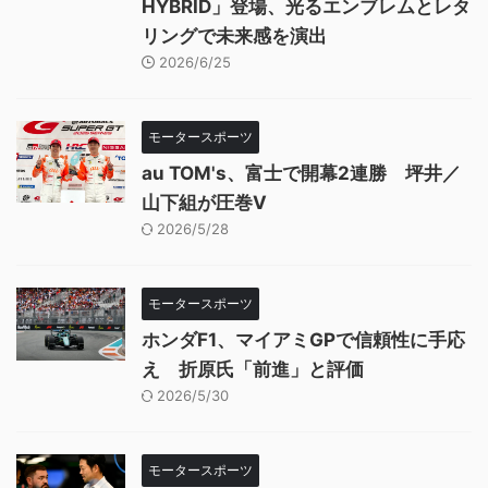
HYBRID」登場、光るエンブレムとレタ
リングで未来感を演出
2026/6/25
モータースポーツ
au TOM's、富士で開幕2連勝 坪井／
山下組が圧巻V
2026/5/28
モータースポーツ
ホンダF1、マイアミGPで信頼性に手応
え 折原氏「前進」と評価
2026/5/30
モータースポーツ