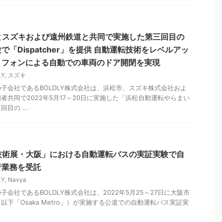
市とスズキおよび遠州鉄道と共同で実施した第三回目の
「Dispatcher」を提供 自動運転技術をレベルアッ
トフォンによる自動での車両のドア開閉を実現
LY
,
スズキ
⼦会社であるBOLDLY株式会社は、浜松市、スズキ株式会社およ
者共同で2022年5月17～20日に実施した「浜松自動運転やらまい
目の ...
道技術展・大阪」における自動運転バスの実証実験で自
行業務を受託
LY
,
Navya
会社であるBOLDLY株式会社は、2022年5月25～27日に大阪市
下「Osaka Metro」）が実施する公道での自動運転バス実証実