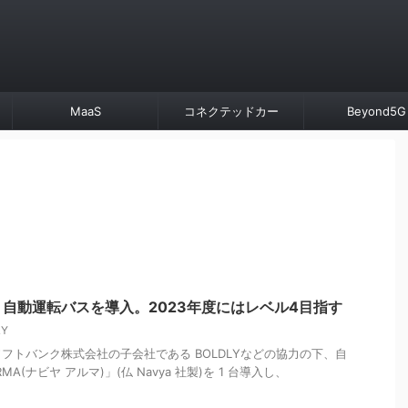
MaaS
コネクテッドカー
Beyond5G
自動運転バスを導入。2023年度にはレベル4目指す
LY
フトバンク株式会社の子会社である BOLDLYなどの協力の下、自
MA(ナビヤ アルマ)」(仏 Navya 社製)を 1 台導入し、