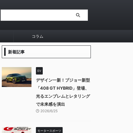
コラム
新着記事
EV
デザイン一新！プジョー新型
「408 GT HYBRID」登場、
光るエンブレムとレタリング
で未来感を演出
2026/6/25
モータースポーツ