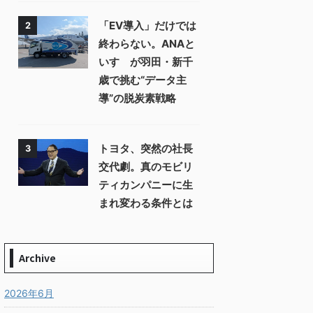
「EV導入」だけでは
2
終わらない。ANAと
いすゞが羽田・新千
歳で挑む“データ主
導”の脱炭素戦略
トヨタ、突然の社長
3
交代劇。真のモビリ
ティカンパニーに生
まれ変わる条件とは
Archive
2026年6月