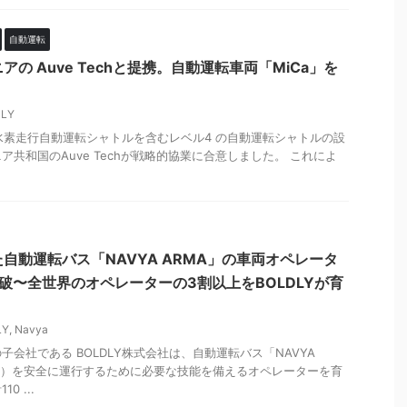
自動運転
ニアの Auve Techと提携。自動運転車両「MiCa」を
LY
の水素走行自動運転シャトルを含むレベル4 の自動運転シャトルの設
共和国のAuve Techが戦略的協業に合意しました。 これによ
た自動運転バス「NAVYA ARMA」の車両オペレータ
突破〜全世界のオペレーターの3割以上をBOLDLYが育
LY
,
Navya
会社である BOLDLY株式会社は、自動運転バス「NAVYA
a社製）を安全に運行するために必要な技能を備えるオペレーターを育
 ...