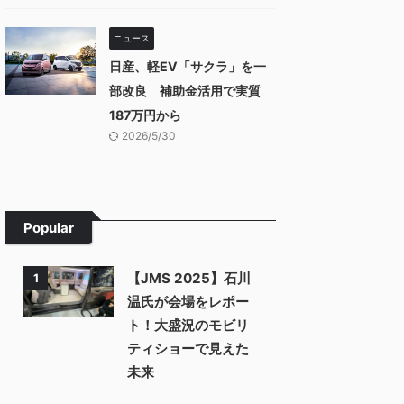
ニュース
日産、軽EV「サクラ」を一
部改良 補助金活用で実質
187万円から
2026/5/30
Popular
【JMS 2025】石川
1
温氏が会場をレポー
ト！大盛況のモビリ
ティショーで見えた
未来