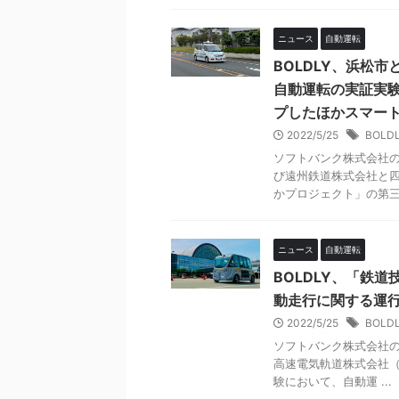
ニュース
自動運転
BOLDLY、浜松
自動運転の実証実験で
プしたほかスマー
2022/5/25
BOLD
ソフトバンク株式会社の
び遠州鉄道株式会社と四
かプロジェクト」の第三回
ニュース
自動運転
BOLDLY、「鉄
動走行に関する運
2022/5/25
BOLD
ソフトバンク株式会社の子
高速電気軌道株式会社（以
験において、自動運 ...