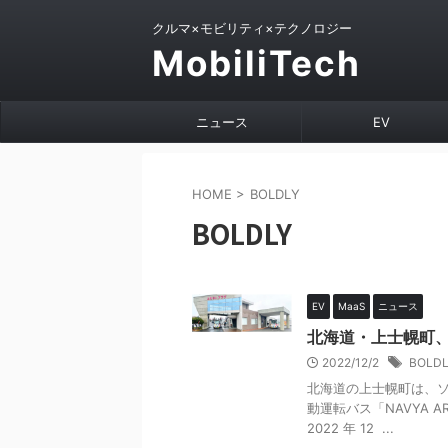
クルマ×モビリティ×テクノロジー
MobiliTech
ニュース
EV
HOME
>
BOLDLY
BOLDLY
EV
MaaS
ニュース
北海道・上士幌町、
2022/12/2
BOLD
北海道の上士幌町は、ソ
動運転バス「NAVYA AR
2022 年 12 ...