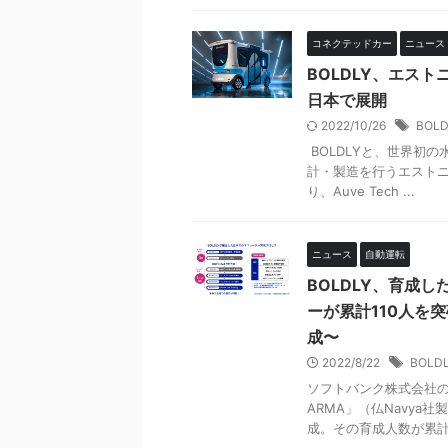
コネクテッドカー
ニュース
BOLDLY、エスト
日本で展開
2022/10/26
BOLD
BOLDLYと、世界初
計・製造を行うエストニア
り、Auve Tech ...
ニュース
自動運転
BOLDLY、育成し
ーが累計110人を
成〜
2022/8/22
BOLD
ソフトバンク株式会社の子
ARMA」（仏Navy
成。その育成人数が累計110