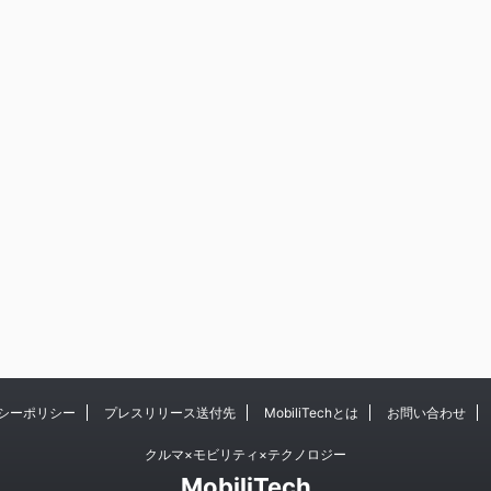
シーポリシー
プレスリリース送付先
MobiliTechとは
お問い合わせ
クルマ×モビリティ×テクノロジー
MobiliTech