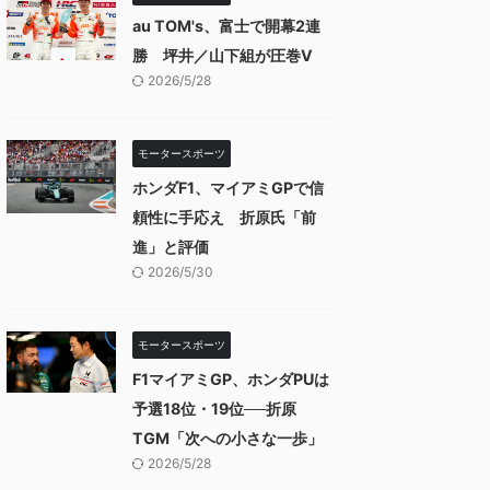
au TOM's、富士で開幕2連
勝 坪井／山下組が圧巻V
2026/5/28
モータースポーツ
ホンダF1、マイアミGPで信
頼性に手応え 折原氏「前
進」と評価
2026/5/30
モータースポーツ
F1マイアミGP、ホンダPUは
予選18位・19位──折原
TGM「次への小さな一歩」
2026/5/28