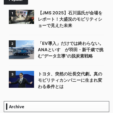
【JMS 2025】石川温氏が会場を
1
レポート！大盛況のモビリティシ
ョーで見えた未来
「EV導入」だけでは終わらない。
2
ANAといすゞが羽田・新千歳で挑
む“データ主導”の脱炭素戦略
トヨタ、突然の社長交代劇。真の
3
モビリティカンパニーに生まれ変
わる条件とは
Archive