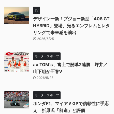
EV
デザイン一新！プジョー新型「408 GT
HYBRID」登場、光るエンブレムとレタ
リングで未来感を演出
2026/6/25
モータースポーツ
au TOM's、富士で開幕2連勝 坪井／
山下組が圧巻V
2026/5/28
モータースポーツ
ホンダF1、マイアミGPで信頼性に手応
え 折原氏「前進」と評価