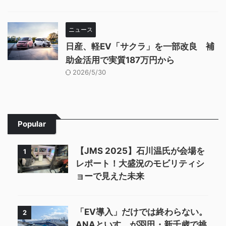
ニュース
日産、軽EV「サクラ」を一部改良 補
助金活用で実質187万円から
2026/5/30
Popular
【JMS 2025】石川温氏が会場を
1
レポート！大盛況のモビリティシ
ョーで見えた未来
「EV導入」だけでは終わらない。
2
ANAといすゞが羽田・新千歳で挑