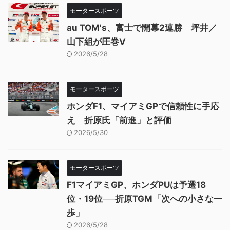
モータースポーツ
au TOM's、富士で開幕2連勝 坪井／
山下組が圧巻V
2026/5/28
モータースポーツ
ホンダF1、マイアミGPで信頼性に手応
え 折原氏「前進」と評価
2026/5/30
モータースポーツ
F1マイアミGP、ホンダPUは予選18
位・19位──折原TGM「次への小さな一
歩」
2026/5/28