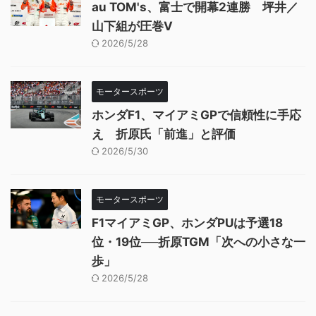
au TOM's、富士で開幕2連勝 坪井／
山下組が圧巻V
2026/5/28
モータースポーツ
ホンダF1、マイアミGPで信頼性に手応
え 折原氏「前進」と評価
2026/5/30
モータースポーツ
F1マイアミGP、ホンダPUは予選18
位・19位──折原TGM「次への小さな一
歩」
2026/5/28