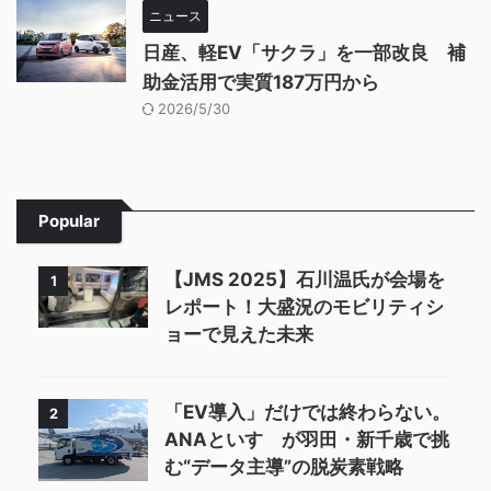
ニュース
日産、軽EV「サクラ」を一部改良 補
助金活用で実質187万円から
2026/5/30
Popular
【JMS 2025】石川温氏が会場を
1
レポート！大盛況のモビリティシ
ョーで見えた未来
「EV導入」だけでは終わらない。
2
ANAといすゞが羽田・新千歳で挑
む“データ主導”の脱炭素戦略