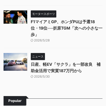
モータースポーツ
F1マイアミGP、ホンダPUは予選18
位・19位──折原TGM「次への小さな一
歩」
2026/5/28
ニュース
日産、軽EV「サクラ」を一部改良 補
助金活用で実質187万円から
2026/5/30
Popular