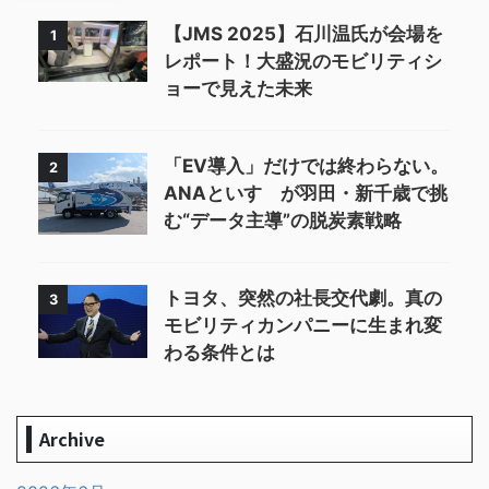
【JMS 2025】石川温氏が会場を
1
レポート！大盛況のモビリティシ
ョーで見えた未来
「EV導入」だけでは終わらない。
2
ANAといすゞが羽田・新千歳で挑
む“データ主導”の脱炭素戦略
トヨタ、突然の社長交代劇。真の
3
モビリティカンパニーに生まれ変
わる条件とは
Archive