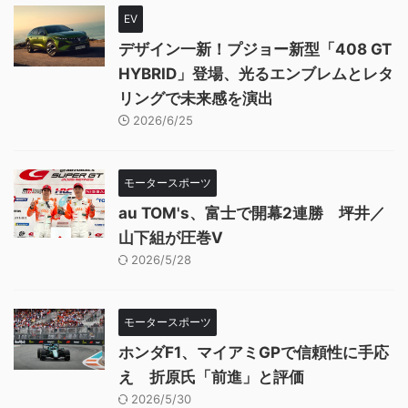
EV
デザイン一新！プジョー新型「408 GT
HYBRID」登場、光るエンブレムとレタ
リングで未来感を演出
2026/6/25
モータースポーツ
au TOM's、富士で開幕2連勝 坪井／
山下組が圧巻V
2026/5/28
モータースポーツ
ホンダF1、マイアミGPで信頼性に手応
え 折原氏「前進」と評価
2026/5/30