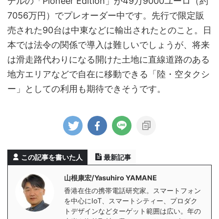
デルの「Pioneer Edition」が49万9000ユーロ（約
7056万円）でプレオーダー中です。先行で限定販
売された90台は中東などに輸出されたとのこと。日
本では法令の関係で導入は難しいでしょうが、将来
は滑走路代わりになる開けた土地に直線道路のある
地方エリアなどで自在に移動できる「陸・空タクシ
ー」としての利用も期待できそうです。
この記事を書いた人
最新記事
山根康宏/Yasuhiro YAMANE
香港在住の携帯電話研究家。スマートフォン
を中心にIoT、スマートシティー、プロダク
トデザインなどターゲット範囲は広い。年の