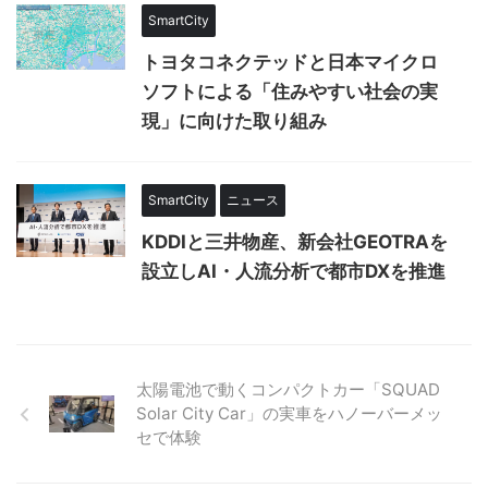
SmartCity
トヨタコネクテッドと日本マイクロ
ソフトによる「住みやすい社会の実
現」に向けた取り組み
SmartCity
ニュース
KDDIと三井物産、新会社GEOTRAを
設立しAI・人流分析で都市DXを推進
太陽電池で動くコンパクトカー「SQUAD
Solar City Car」の実車をハノーバーメッ
セで体験