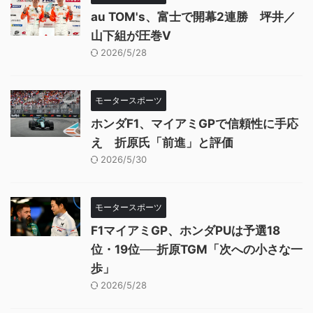
au TOM's、富士で開幕2連勝 坪井／
山下組が圧巻V
2026/5/28
モータースポーツ
ホンダF1、マイアミGPで信頼性に手応
え 折原氏「前進」と評価
2026/5/30
モータースポーツ
F1マイアミGP、ホンダPUは予選18
位・19位──折原TGM「次への小さな一
歩」
2026/5/28