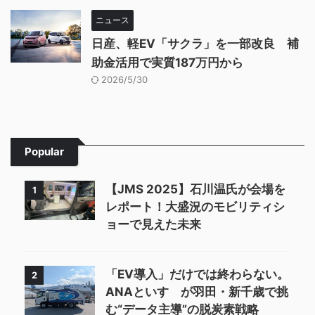
ニュース
日産、軽EV「サクラ」を一部改良 補
助金活用で実質187万円から
2026/5/30
Popular
【JMS 2025】石川温氏が会場を
1
レポート！大盛況のモビリティシ
ョーで見えた未来
「EV導入」だけでは終わらない。
2
ANAといすゞが羽田・新千歳で挑
む“データ主導”の脱炭素戦略