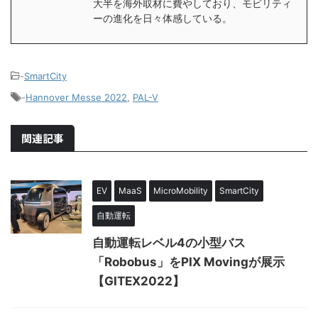
大半を海外取材に費やしており、モビリティ
ーの進化を日々体感している。
-
SmartCity
-
Hannover Messe 2022
,
PAL-V
関連記事
EV
MaaS
MicroMobility
SmartCity
自動運転
自動運転レベル4の小型バス
「Robobus」をPIX Movingが展示
【GITEX2022】