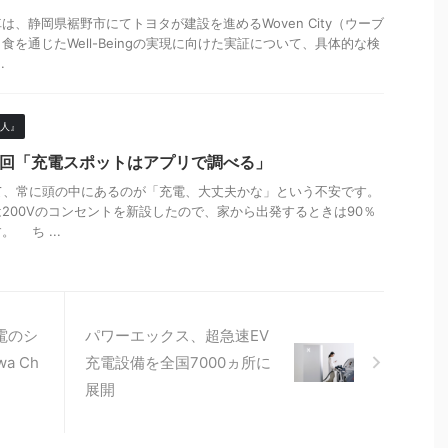
、静岡県裾野市にてトヨタが建設を進めるWoven City（ウーブ
を通じたWell-Beingの実現に向けた実証について、具体的な検
.
人』
・第4回「充電スポットはアプリで調べる」
いて、常に頭の中にあるのが「充電、大丈夫かな」という不安です。
200Vのコンセントを新設したので、家から出発するときは90％
 ち ...
電のシ
パワーエックス、超急速EV
a Ch
充電設備を全国7000ヵ所に
展開