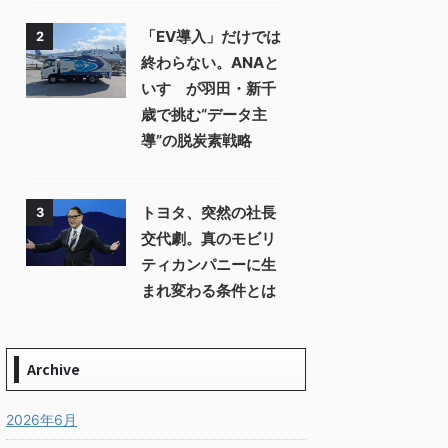
「EV導入」だけでは
2
終わらない。ANAと
いすゞが羽田・新千
歳で挑む“データ主
導”の脱炭素戦略
トヨタ、突然の社長
3
交代劇。真のモビリ
ティカンパニーに生
まれ変わる条件とは
Archive
2026年6月