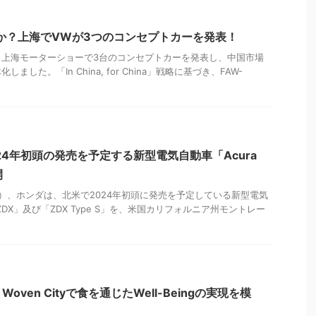
か？上海でVWが3つのコンセプトカーを発表！
、上海モーターショーで3台のコンセプトカーを発表し、中国市場
した。「In China, for China」戦略に基づき、FAW-
24年初頭の発売を予定する新型電気自動車「Acura
開
間）、ホンダは、北米で2024年初頭に発売を予定している新型電気
 ZDX」及び「ZDX Type S」を、米国カリフォルニア州モントレー
ven Cityで食を通じたWell-Beingの実現を模