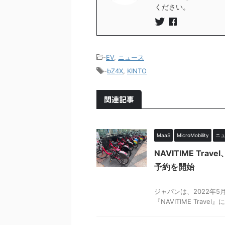
ください。
-
EV
,
ニュース
-
bZ4X
,
KINTO
関連記事
MaaS
MicroMobility
ニ
NAVITIME Tr
予約を開始
ナ
ジャパンは、2022年
『NAVITIME Travel』に 