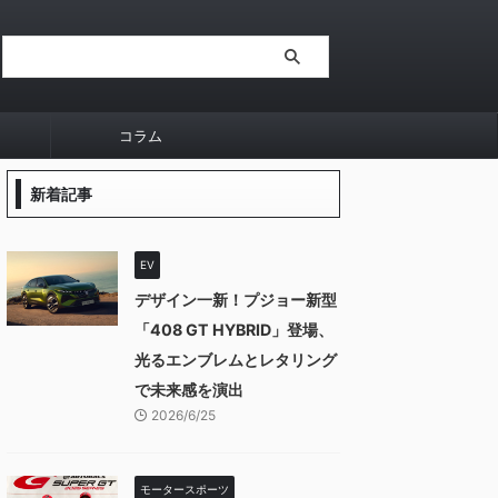
コラム
新着記事
EV
デザイン一新！プジョー新型
「408 GT HYBRID」登場、
光るエンブレムとレタリング
で未来感を演出
2026/6/25
モータースポーツ