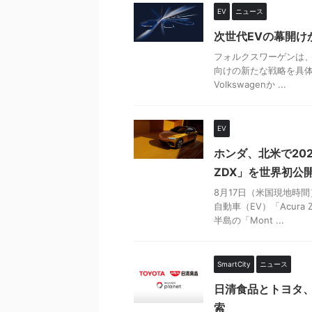
EV
ニュース
次世代EVの幕開け
フォルクスワーゲンは
向けの新たな戦略を具体化しま
Volkswagenか ...
EV
ホンダ、北米で20
ZDX」を世界初公
8月17日（米国現地時
自動車（EV）「Acura
半島の「Mont ...
SmartCity
ニュース
日清食品とトヨタ、Wo
索