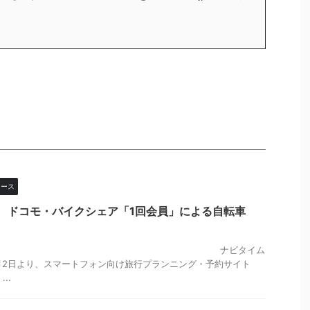
ュース
avel、 ドコモ・バイクシェア「1回会員」による自転車
ビタイム
5月2日より、スマートフォン向け旅行プランニング・予約サイト
...