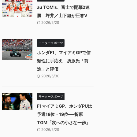
au TOM's、富士で開幕2連
勝 坪井／山下組が圧巻V
2026/5/28
モータースポーツ
ホンダF1、マイアミGPで信
頼性に手応え 折原氏「前
進」と評価
2026/5/30
モータースポーツ
F1マイアミGP、ホンダPUは
予選18位・19位──折原
TGM「次への小さな一歩」
2026/5/28