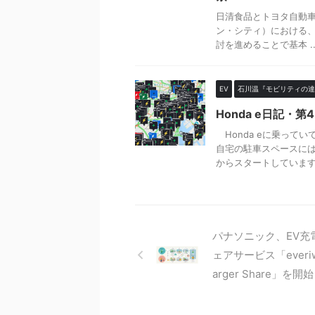
日清食品とトヨタ自動車は
ン・シティ）における、食
討を進めることで基本 ..
EV
石川温『モビリティの達
Honda e日記
Honda eに乗って
自宅の駐車スペースには
からスタートしています。
パナソニック、EV充
ェアサービス「everiw
arger Share」を開始