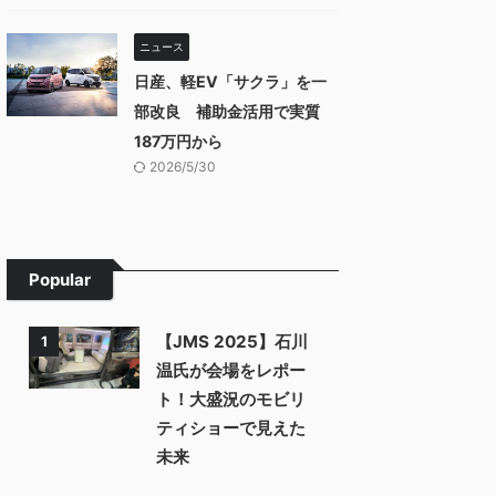
ニュース
日産、軽EV「サクラ」を一
部改良 補助金活用で実質
187万円から
2026/5/30
Popular
【JMS 2025】石川
1
温氏が会場をレポー
ト！大盛況のモビリ
ティショーで見えた
未来