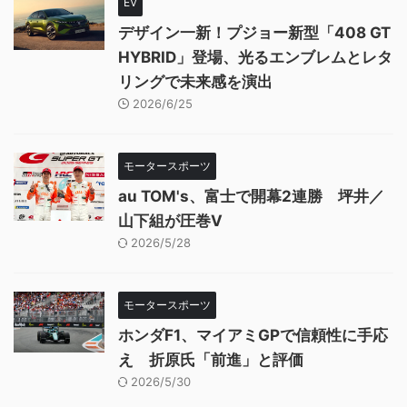
EV
デザイン一新！プジョー新型「408 GT
HYBRID」登場、光るエンブレムとレタ
リングで未来感を演出
2026/6/25
モータースポーツ
au TOM's、富士で開幕2連勝 坪井／
山下組が圧巻V
2026/5/28
モータースポーツ
ホンダF1、マイアミGPで信頼性に手応
え 折原氏「前進」と評価
2026/5/30