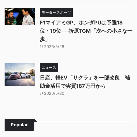
モータースポーツ
F1マイアミGP、ホンダPUは予選18
位・19位──折原TGM「次への小さな一
歩」
2026/5/28
ニュース
日産、軽EV「サクラ」を一部改良 補
助金活用で実質187万円から
2026/5/30
Popular