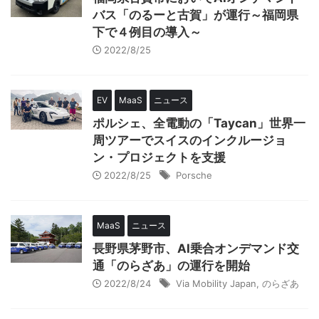
バス「のるーと古賀」が運行～福岡県
下で４例目の導入～
2022/8/25
EV
MaaS
ニュース
ポルシェ、全電動の「Taycan」世界一
周ツアーでスイスのインクルージョ
ン・プロジェクトを支援
2022/8/25
Porsche
MaaS
ニュース
長野県茅野市、AI乗合オンデマンド交
通「のらざあ」の運行を開始
2022/8/24
Via Mobility Japan
,
のらざあ