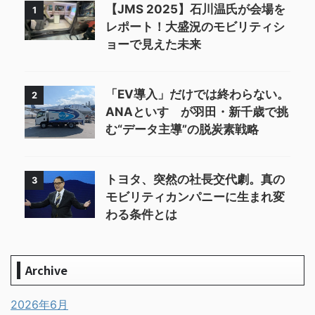
【JMS 2025】石川温氏が会場を
1
レポート！大盛況のモビリティシ
ョーで見えた未来
「EV導入」だけでは終わらない。
2
ANAといすゞが羽田・新千歳で挑
む“データ主導”の脱炭素戦略
トヨタ、突然の社長交代劇。真の
3
モビリティカンパニーに生まれ変
わる条件とは
Archive
2026年6月